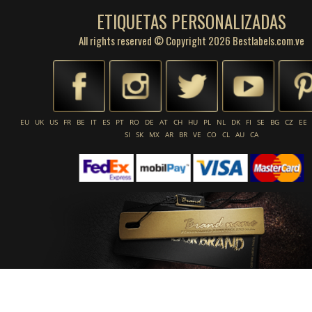
ETIQUETAS PERSONALIZADAS
All rights reserved © Copyright 2026 Bestlabels.com.ve
EU
UK
US
FR
BE
IT
ES
PT
RO
DE
AT
CH
HU
PL
NL
DK
FI
SE
BG
CZ
EE
SI
SK
MX
AR
BR
VE
CO
CL
AU
CA