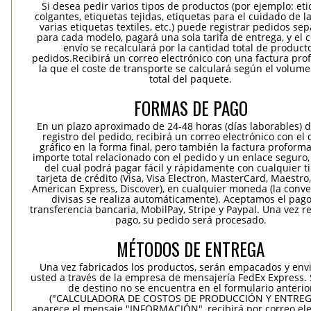
Si desea pedir varios tipos de productos (por ejemplo: et
colgantes, etiquetas tejidas, etiquetas para el cuidado de la
varias etiquetas textiles, etc.) puede registrar pedidos se
para cada modelo, pagará una sola tarifa de entrega, y el 
envío se recalculará por la cantidad total de product
pedidos.Recibirá un correo electrónico con una factura pr
la que el coste de transporte se calculará según el volum
total del paquete.
FORMAS DE PAGO
En un plazo aproximado de 24-48 horas (días laborables) 
registro del pedido, recibirá un correo electrónico con el
gráfico en la forma final, pero también la factura proforma
importe total relacionado con el pedido y un enlace seguro,
del cual podrá pagar fácil y rápidamente con cualquier t
tarjeta de crédito (Visa, Visa Electron, MasterCard, Maestro,
American Express, Discover), en cualquier moneda (la conv
divisas se realiza automáticamente). Aceptamos el pag
transferencia bancaria, MobilPay, Stripe y Paypal. Una vez re
pago, su pedido será procesado.
MÉTODOS DE ENTREGA
Una vez fabricados los productos, serán empacados y env
usted a través de la empresa de mensajería FedEx Express. S
de destino no se encuentra en el formulario anterio
("CALCULADORA DE COSTOS DE PRODUCCIÓN Y ENTREGA
aparece el mensaje "INFORMACIÓN", recibirá por correo ele