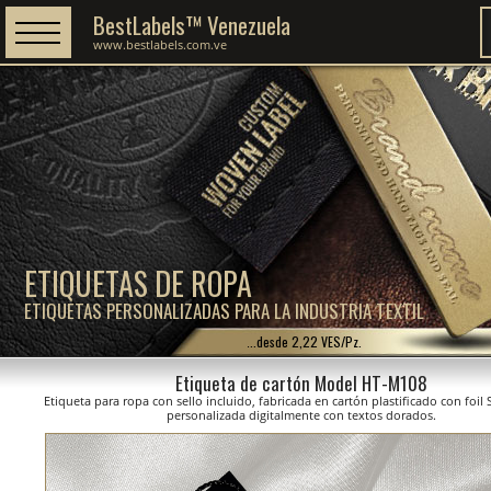
BestLabels™ Venezuela
www.bestlabels.com.ve
ETIQUETAS DE ROPA
ETIQUETAS PERSONALIZADAS PARA LA INDUSTRIA TEXTIL
...desde 2,22 VES/Pz.
Etiqueta de cartón Model HT-M108
Etiqueta para ropa con sello incluido, fabricada en cartón plastificado con foil
personalizada digitalmente con textos dorados.