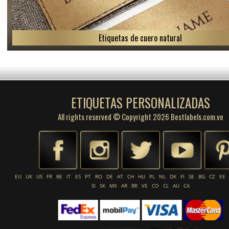
Etiquetas de cuero natural
ETIQUETAS PERSONALIZADAS
All rights reserved © Copyright 2026 Bestlabels.com.ve
EU
UK
US
FR
BE
IT
ES
PT
RO
DE
AT
CH
HU
PL
NL
DK
FI
SE
BG
CZ
EE
SI
SK
MX
AR
BR
VE
CO
CL
AU
CA