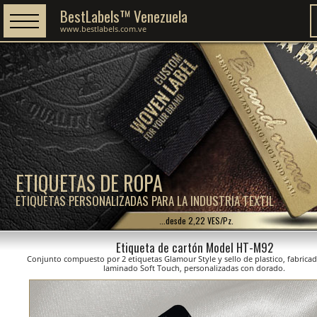
BestLabels™ Venezuela
www.bestlabels.com.ve
ETIQUETAS DE ROPA
ETIQUETAS PERSONALIZADAS PARA LA INDUSTRIA TEXTIL
...desde 2,22 VES/Pz.
Etiqueta de cartón Model HT-M92
Conjunto compuesto por 2 etiquetas Glamour Style y sello de plastico, fabrica
laminado Soft Touch, personalizadas con dorado.