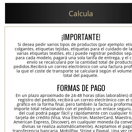
Calcula
¡IMPORTANTE!
Si desea pedir varios tipos de productos (por ejemplo: et
colgantes, etiquetas tejidas, etiquetas para el cuidado de la
varias etiquetas textiles, etc.) puede registrar pedidos se
para cada modelo, pagará una sola tarifa de entrega, y el 
envío se recalculará por la cantidad total de product
pedidos.Recibirá un correo electrónico con una factura pr
la que el coste de transporte se calculará según el volum
total del paquete.
FORMAS DE PAGO
En un plazo aproximado de 24-48 horas (días laborables) 
registro del pedido, recibirá un correo electrónico con el
gráfico en la forma final, pero también la factura proforma
importe total relacionado con el pedido y un enlace seguro,
del cual podrá pagar fácil y rápidamente con cualquier t
tarjeta de crédito (Visa, Visa Electron, MasterCard, Maestro,
American Express, Discover), en cualquier moneda (la conv
divisas se realiza automáticamente). Aceptamos el pag
transferencia bancaria, MobilPay, Stripe y Paypal. Una vez re