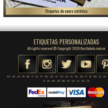
Etiquetas de cuero sintético
ETIQUETAS PERSONALIZADAS
All rights reserved © Copyright 2026 Bestlabels.com.ve
EU
UK
US
FR
BE
IT
ES
PT
RO
DE
AT
CH
HU
PL
NL
DK
FI
SE
BG
CZ
EE
SI
SK
MX
AR
BR
VE
CO
CL
AU
CA