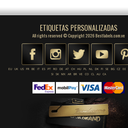
ETIQUETAS PERSONALIZADAS
All rights reserved © Copyright 2026 Bestlabels.com.ve
EU
UK
US
FR
BE
IT
ES
PT
RO
DE
AT
CH
HU
PL
NL
DK
FI
SE
BG
CZ
EE
SI
SK
MX
AR
BR
VE
CO
CL
AU
CA