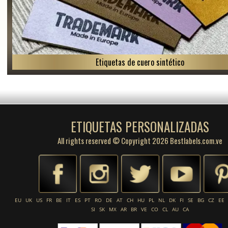
Etiquetas de cuero sintético
ETIQUETAS PERSONALIZADAS
All rights reserved © Copyright 2026 Bestlabels.com.ve
EU
UK
US
FR
BE
IT
ES
PT
RO
DE
AT
CH
HU
PL
NL
DK
FI
SE
BG
CZ
EE
SI
SK
MX
AR
BR
VE
CO
CL
AU
CA