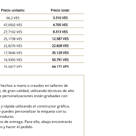
Precio unitario:
Precio total:
66,2 VES
3.310 VES
47,0502 VES
4.705 VES
27,7102 VES
8.313 VES
25,1738 VES
12.587 VES
22,8276 VES
22.828 VES
17,5646 VES
35.129 VES
16,9305 VES
50.791 VES
16,0427 VES
64.171 VES
15,9793 VES
79.897 VES
s hechos a mano o creados en talleres de
de gran calidad, utilizando técnicas de alto
as personalizaciones están grabadas con
rápida utilizando el constructor gráfico,
y puedes personalizar la etiqueta con tu
producto.
zo de entrega. Para ello, abajo encontrarás
o y hacer el pedido.