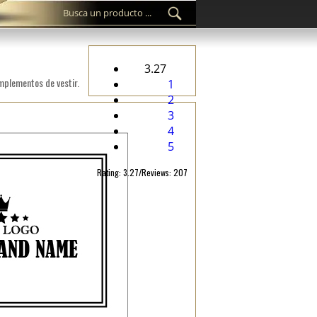
3.27
omplementos de vestir.
1
2
3
4
5
Rating: 3.27/Reviews: 207