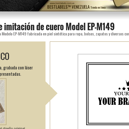
www.bestlabels.com.ve
BESTLABELS™ VENEZUELA
Tienda en línea
de imitación de cuero Model EP-M149
a Modelo EP-M149 fabricada en piel sintética para ropa, bolsos, zapatos y diversos c
ICO
a, grabada con láser
 presentadas.
l diseño original