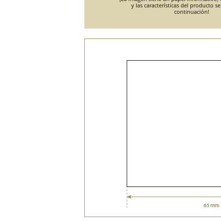
y las características del producto s
continuación!