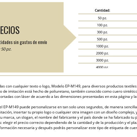
Cantidad:
50 pz.
100 pz.
RECIOS
300 pz.
500 pz.
tidades sin gastos de envío
1000 pz.
50 pz.
2000 pz.
3000 pz.
4000 pz.
5000 pz.
das con cualquier texto o logo, Modelo EP-M149, para diversos productos textile
 de imitación está hecho de poliuretano, también conocido como cuero sintético, 
 cortadas con láser de acuerdo a las dimensiones presentadas en esta página y l
l EP-M149 puede personalizarse en tan solo unos segundos, de manera sencilla y 
itación, insertar tu propio logo o cualquier otra imagen con un diseño complejo, 
u marca, un slogan, el nombre del fabricante y el país donde se ha fabricado tu 
elegir el precio correcto dependiendo de la cantidad y de la producción y el pla
formación necesaria y después podrás personalizar este tipo de etiqueta de cuer