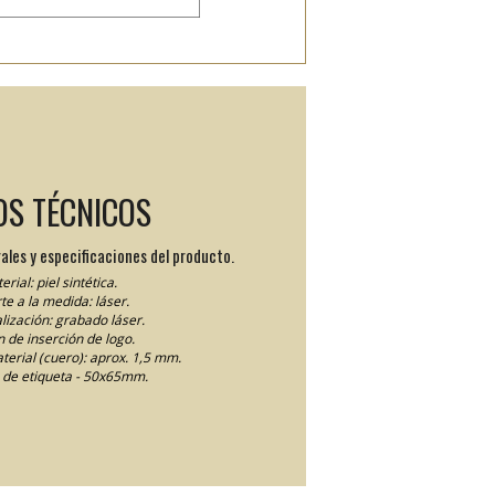
OS TÉCNICOS
ales y especificaciones del producto.
erial: piel sintética.
te a la medida: láser.
lización: grabado láser.
 de inserción de logo.
terial (cuero): aprox. 1,5 mm.
de etiqueta - 50x65mm.