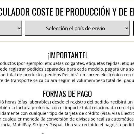
CULADOR COSTE DE PRODUCCIÓN Y DE E
¡IMPORTANTE!
roductos (por ejemplo: etiquetas colgantes, etiquetas tejidas, etiqu
 puede registrar pedidos separados para cada modelo, pagará una sola
idad total de productos pedidos.Recibirá un correo electrónico con 
te de transporte se calculará según el volumen/peso total del paqu
FORMAS DE PAGO
 horas (días laborables) desde el registro del pedido, recibirá un 
ambién la factura proforma con el importe total relacionado con el p
pidamente con cualquier tipo de tarjeta de crédito (Visa, Visa Elect
en cualquier moneda (la conversión de divisas se realiza automáti
caria, MobilPay, Stripe y Paypal. Una vez recibido el pago, su pedi