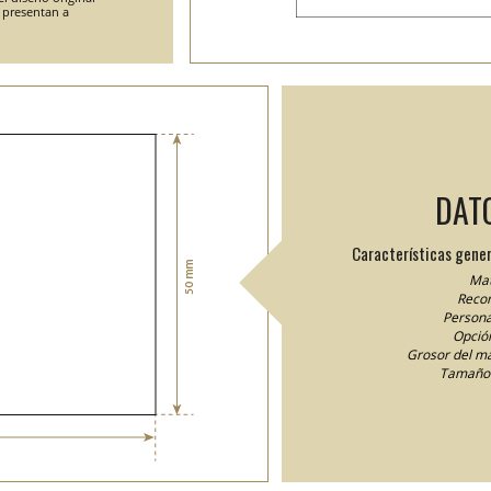
e presentan a
DAT
Características gener
Mat
Recor
Persona
Opción
Grosor del ma
Tamaño 