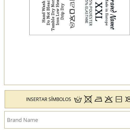
Tumble Dry Normal
Do Not Bleach
Iron Low Heat
Hand Wash
N
Drip Dry
j
p
H
INSERTAR SÍMBOLOS