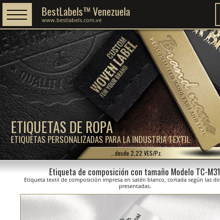
BestLabels™ Venezuela
www.bestlabels.com.ve
ETIQUETAS DE ROPA
ETIQUETAS PERSONALIZADAS PARA LA INDUSTRIA TEXTIL
...desde 2,22 VES/Pz.
Etiqueta de composición con tamaño Modelo TC-M3
Etiqueta textil de composición impresa en satén blanco, cortada según las d
presentadas.