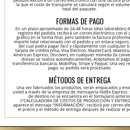
pedidos.Recibirá un correo electrónico con una factura pr
la que el coste de transporte se calculará según el volum
total del paquete.
FORMAS DE PAGO
En un plazo aproximado de 24-48 horas (días laborables) 
registro del pedido, recibirá un correo electrónico con el
gráfico en la forma final, pero también la factura proforma
importe total relacionado con el pedido y un enlace seguro,
del cual podrá pagar fácil y rápidamente con cualquier t
tarjeta de crédito (Visa, Visa Electron, MasterCard, Maestro,
American Express, Discover), en cualquier moneda (la conv
divisas se realiza automáticamente). Aceptamos el pag
transferencia bancaria, MobilPay, Stripe y Paypal. Una vez re
pago, su pedido será procesado.
MÉTODOS DE ENTREGA
Una vez fabricados los productos, serán empacados y env
usted a través de la empresa de mensajería FedEx Express. S
de destino no se encuentra en el formulario anterio
("CALCULADORA DE COSTOS DE PRODUCCIÓN Y ENTREGA
aparece el mensaje "INFORMACIÓN", recibirá por correo ele
el precio y el método de entrega después de realizar el p