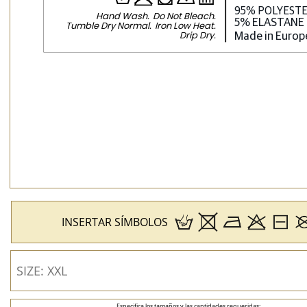
H
p
j
N
b
Hand Wash
Do Not Bleach
Tumble Dry Normal
Iron Low Heat
Drip Dry
INSERTAR SÍMBOLOS
Especifica los tamaños y las cantidades requeridas: