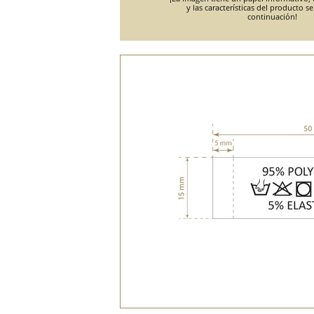
y las características del producto s
continuación!