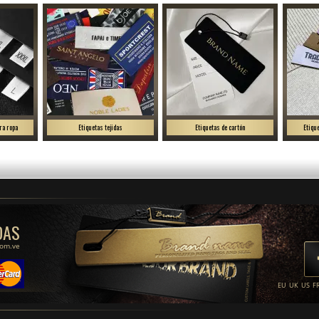
ra ropa
Etiquetas tejidas
Etiquetas de cartón
Etiqu
DAS
com.ve
EU
UK
US
F