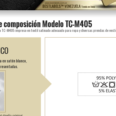
www.bestlabels.com.ve
BESTLABELS™ VENEZUELA
Tienda en línea
de composición Modelo TC-M405
a TC-M405 impreso en textil satinado adecuado para ropa y diversas prendas de vesti
ICO
a en satén blanco,
presentadas.
l diseño original