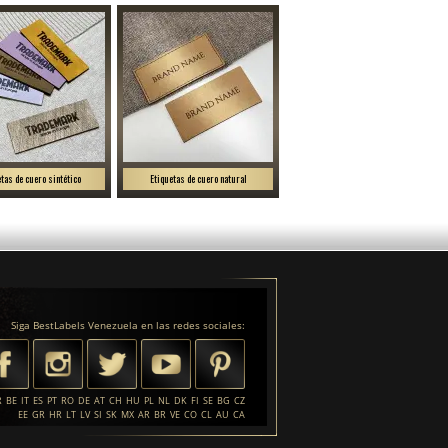
etas de cuero sintético
Etiquetas de cuero natural
Siga BestLabels Venezuela en las redes sociales:
R
BE
IT
ES
PT
RO
DE
AT
CH
HU
PL
NL
DK
FI
SE
BG
CZ
EE
GR
HR
LT
LV
SI
SK
MX
AR
BR
VE
CO
CL
AU
CA