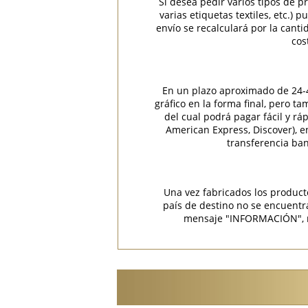
Si desea pedir varios tipos de p
varias etiquetas textiles, etc.)
envío se recalculará por la cant
cos
En un plazo aproximado de 24-48
gráfico en la forma final, pero t
del cual podrá pagar fácil y rá
American Express, Discover), 
transferencia ban
Una vez fabricados los product
país de destino no se encuent
mensaje "INFORMACIÓN", rec