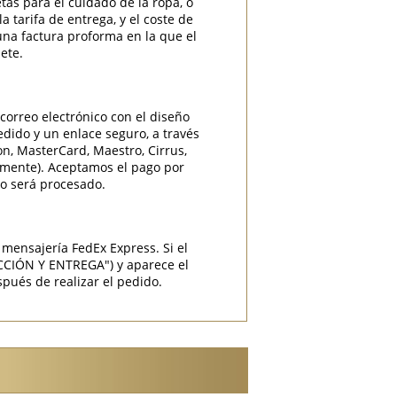
etas para el cuidado de la ropa, o
 tarifa de entrega, y el coste de
una factura proforma en la que el
ete.
correo electrónico con el diseño
edido y un enlace seguro, a través
ron, MasterCard, Maestro, Cirrus,
camente). Aceptamos el pago por
do será procesado.
mensajería FedEx Express. Si el
CCIÓN Y ENTREGA") y aparece el
pués de realizar el pedido.