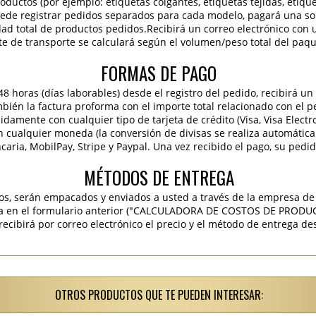
roductos (por ejemplo: etiquetas colgantes, etiquetas tejidas, etiqu
 puede registrar pedidos separados para cada modelo, pagará una sola
idad total de productos pedidos.Recibirá un correo electrónico con 
te de transporte se calculará según el volumen/peso total del paqu
FORMAS DE PAGO
 horas (días laborables) desde el registro del pedido, recibirá un 
ambién la factura proforma con el importe total relacionado con el p
pidamente con cualquier tipo de tarjeta de crédito (Visa, Visa Elect
en cualquier moneda (la conversión de divisas se realiza automáti
caria, MobilPay, Stripe y Paypal. Una vez recibido el pago, su pedi
MÉTODOS DE ENTREGA
os, serán empacados y enviados a usted a través de la empresa de 
ra en el formulario anterior ("CALCULADORA DE COSTOS DE PRODU
ibirá por correo electrónico el precio y el método de entrega des
OTROS PRODUCTOS QUE TE PUEDEN INTERESAR: