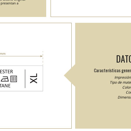
e presentan a
DAT
Características gener
Impresión 
Tipo de mater
Color
Col
Dimensi