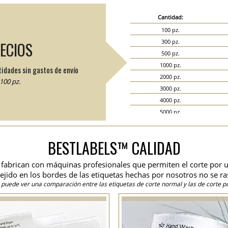
Cantidad:
100 pz.
300 pz.
RECIOS
500 pz.
1000 pz.
tidades sin gastos de envío
2000 pz.
100 pz.
3000 pz.
4000 pz.
5000 pz.
6000 pz.
7000 pz.
BESTLABELS™ CALIDAD
8000 pz.
9000 pz.
se fabrican con máquinas profesionales que permiten el corte por u
10000 pz.
 tejido en los bordes de las etiquetas hechas por nosotros no se ra
15000 pz.
 puede ver una comparación entre las etiquetas de corte normal y las de corte po
20000 pz.