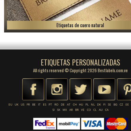
Etiquetas de cuero natural
ETIQUETAS PERSONALIZADAS
All rights reserved © Copyright 2026 Bestlabels.com.ve
EU
UK
US
FR
BE
IT
ES
PT
RO
DE
AT
CH
HU
PL
NL
DK
FI
SE
BG
CZ
EE
SI
SK
MX
AR
BR
VE
CO
CL
AU
CA