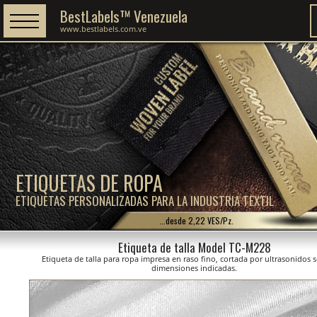
BestLabels™ Venezuela
www.bestlabels.com.ve
ETIQUETAS DE ROPA
ETIQUETAS PERSONALIZADAS PARA LA INDUSTRIA TEXTIL
...desde 2,22 VES/Pz.
Etiqueta de talla Model TC-M228
Etiqueta de talla para ropa impresa en raso fino, cortada por ultrasonidos 
dimensiones indicadas.