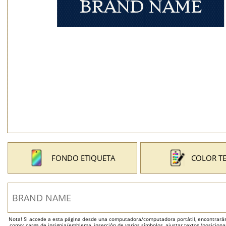
FONDO ETIQUETA
COLOR T
Nota! Si accede a esta página desde una computadora/computadora portátil, encontrarás 
como: carga de insignia/emblema, inserción de varios símbolos, ajustar textos (posicion