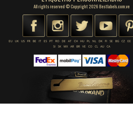
All rights reserved © Copyright 2026 Bestlabels.com.ve
EU
UK
US
FR
BE
IT
ES
PT
RO
DE
AT
CH
HU
PL
NL
DK
FI
SE
BG
CZ
EE
SI
SK
MX
AR
BR
VE
CO
CL
AU
CA