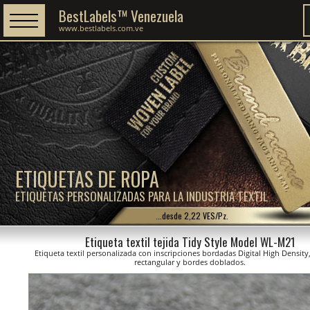
BestLabels™ Venezuela
www.bestlabels.com.ve
ETIQUETAS DE ROPA
ETIQUETAS PERSONALIZADAS PARA LA INDUSTRIA TEXTIL
...desde 2,22 VES/Pz.
Etiqueta textil tejida Tidy Style Model WL-M21
Etiqueta textil personalizada con inscripciones bordadas Digital High Density
rectangular y bordes doblados.