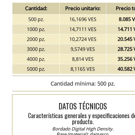
Cantidad:
Precio unitario:
Precio t
500 pz.
16,1696 VES
8.085 
1000 pz.
14,7111 VES
14.711 
2000 pz.
10,2724 VES
20.545 
3000 pz.
9,5749 VES
28.725 
4000 pz.
8,814 VES
35.256 
5000 pz.
8,1165 VES
40.582 
Cantidad mínima: 500 pz.
DATOS TÉCNICOS
Características generales y especificaciones d
producto.
Bordado Digital High Density.
Base (material): damasco.