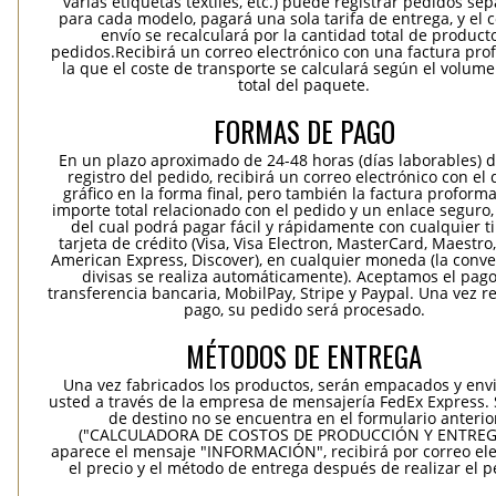
varias etiquetas textiles, etc.) puede registrar pedidos se
para cada modelo, pagará una sola tarifa de entrega, y el 
envío se recalculará por la cantidad total de product
pedidos.Recibirá un correo electrónico con una factura pr
la que el coste de transporte se calculará según el volum
total del paquete.
FORMAS DE PAGO
En un plazo aproximado de 24-48 horas (días laborables) 
registro del pedido, recibirá un correo electrónico con el
gráfico en la forma final, pero también la factura proforma
importe total relacionado con el pedido y un enlace seguro,
del cual podrá pagar fácil y rápidamente con cualquier t
tarjeta de crédito (Visa, Visa Electron, MasterCard, Maestro,
American Express, Discover), en cualquier moneda (la conv
divisas se realiza automáticamente). Aceptamos el pag
transferencia bancaria, MobilPay, Stripe y Paypal. Una vez re
pago, su pedido será procesado.
MÉTODOS DE ENTREGA
Una vez fabricados los productos, serán empacados y env
usted a través de la empresa de mensajería FedEx Express. S
de destino no se encuentra en el formulario anterio
("CALCULADORA DE COSTOS DE PRODUCCIÓN Y ENTREGA
aparece el mensaje "INFORMACIÓN", recibirá por correo ele
el precio y el método de entrega después de realizar el p