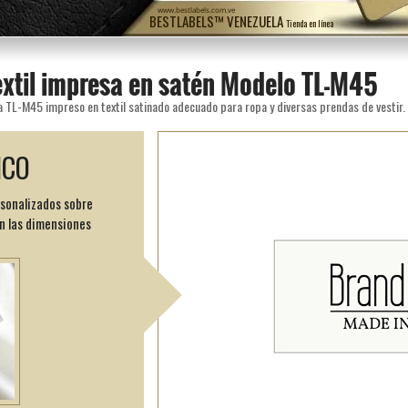
www.bestlabels.com.ve
BESTLABELS™ VENEZUELA
Tienda en línea
extil impresa en satén Modelo TL-M45
a TL-M45 impreso en textil satinado adecuado para ropa y diversas prendas de vestir.
ICO
rsonalizados sobre
n las dimensiones