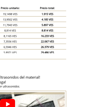
Precio unitario:
Precio total:
19,1498 VES
1.915 VES
13,9502 VES
4.185 VES
11,7943 VES
5.897 VES
8,814 VES
8.814 VES
8,1165 VES
16.233 VES
7,3556 VES
22.067 VES
6,5946 VES
26.379 VES
5,8971 VES
29.486 VES
5,5167 VES
33.100 VES
5,1362 VES
35.953 VES
4,7558 VES
38.046 VES
4,4387 VES
39.948 VES
ltrasonidos del material!
4,0582 VES
40.582 VES
sga!
3,6778 VES
55.167 VES
r ultrasonidos.
3,6778 VES
73.556 VES