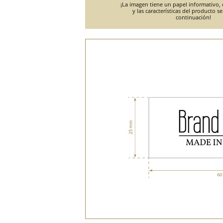
¡La imagen tiene un papel informativo, e
y las características del producto s
continuación!