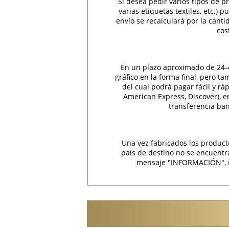
Si desea pedir varios tipos de p
varias etiquetas textiles, etc.)
envío se recalculará por la cant
cos
En un plazo aproximado de 24-48
gráfico en la forma final, pero t
del cual podrá pagar fácil y rá
American Express, Discover), 
transferencia ban
Una vez fabricados los product
país de destino no se encuent
mensaje "INFORMACIÓN", rec