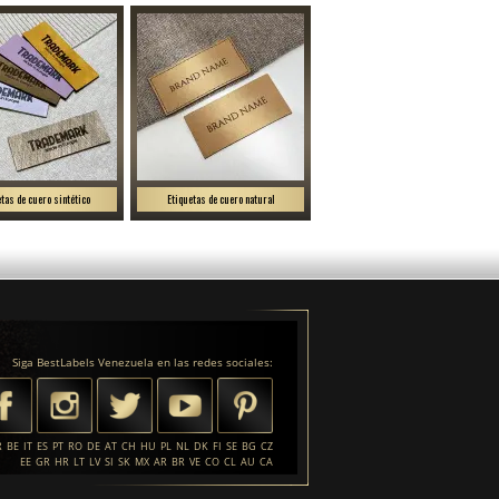
etas de cuero sintético
Etiquetas de cuero natural
Siga BestLabels Venezuela en las redes sociales:
R
BE
IT
ES
PT
RO
DE
AT
CH
HU
PL
NL
DK
FI
SE
BG
CZ
EE
GR
HR
LT
LV
SI
SK
MX
AR
BR
VE
CO
CL
AU
CA