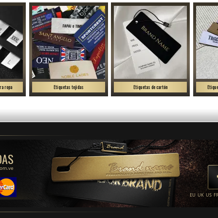
ra ropa
Etiquetas tejidas
Etiquetas de cartón
Etiqu
DAS
com.ve
EU
UK
US
F