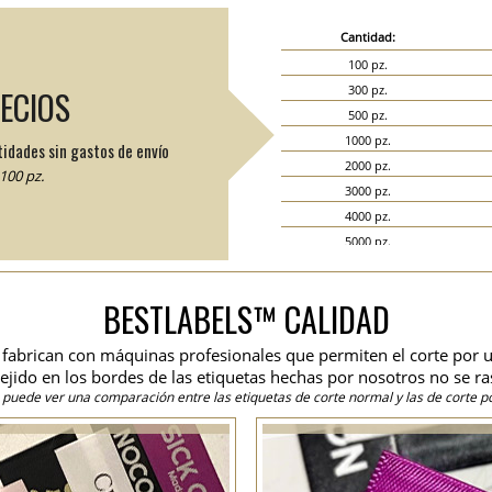
Cantidad:
100 pz.
300 pz.
RECIOS
500 pz.
1000 pz.
tidades sin gastos de envío
2000 pz.
100 pz.
3000 pz.
4000 pz.
5000 pz.
6000 pz.
7000 pz.
BESTLABELS™ CALIDAD
8000 pz.
9000 pz.
se fabrican con máquinas profesionales que permiten el corte por u
10000 pz.
 tejido en los bordes de las etiquetas hechas por nosotros no se ra
15000 pz.
 puede ver una comparación entre las etiquetas de corte normal y las de corte po
20000 pz.