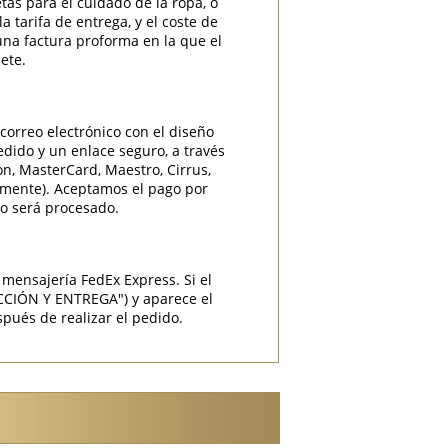
etas para el cuidado de la ropa, o
 tarifa de entrega, y el coste de
una factura proforma en la que el
ete.
correo electrónico con el diseño
edido y un enlace seguro, a través
ron, MasterCard, Maestro, Cirrus,
camente). Aceptamos el pago por
do será procesado.
mensajería FedEx Express. Si el
CCIÓN Y ENTREGA") y aparece el
pués de realizar el pedido.