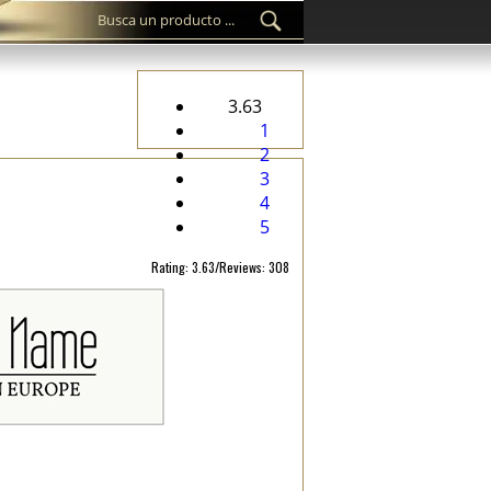
3.63
1
2
3
4
5
Rating: 3.63/Reviews: 308