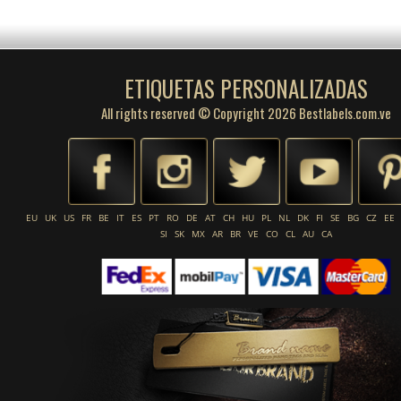
ETIQUETAS PERSONALIZADAS
All rights reserved © Copyright 2026 Bestlabels.com.ve
EU
UK
US
FR
BE
IT
ES
PT
RO
DE
AT
CH
HU
PL
NL
DK
FI
SE
BG
CZ
EE
SI
SK
MX
AR
BR
VE
CO
CL
AU
CA