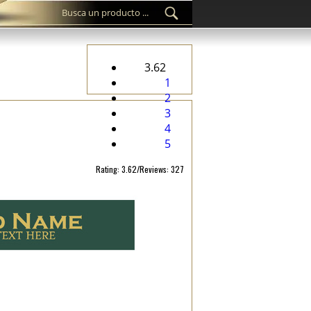
3.62
1
2
3
4
5
Rating: 3.62/Reviews: 327