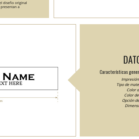
l diseño original
e presentan a
DAT
Características gener
Impresión 
Tipo de mater
Color d
Color del
Opción de
Dimensi