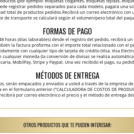
roductos (por ejemplo: etiquetas colgantes, etiquetas tejidas, etiqu
 puede registrar pedidos separados para cada modelo, pagará una sola
idad total de productos pedidos.Recibirá un correo electrónico con 
te de transporte se calculará según el volumen/peso total del paqu
FORMAS DE PAGO
 horas (días laborables) desde el registro del pedido, recibirá un 
ambién la factura proforma con el importe total relacionado con el p
pidamente con cualquier tipo de tarjeta de crédito (Visa, Visa Elect
en cualquier moneda (la conversión de divisas se realiza automáti
caria, MobilPay, Stripe y Paypal. Una vez recibido el pago, su pedi
MÉTODOS DE ENTREGA
os, serán empacados y enviados a usted a través de la empresa de 
ra en el formulario anterior ("CALCULADORA DE COSTOS DE PRODU
ibirá por correo electrónico el precio y el método de entrega des
OTROS PRODUCTOS QUE TE PUEDEN INTERESAR: