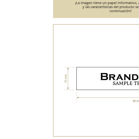
¡La imagen tiene un papel informativo, e
y las características del producto s
continuación!