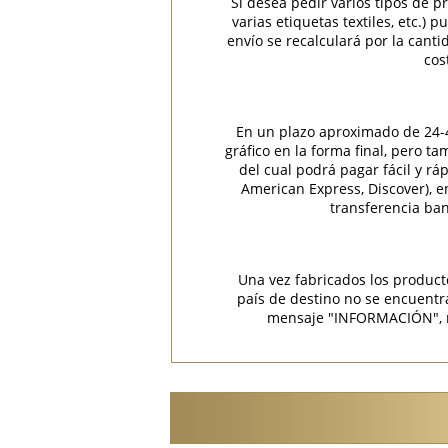
Si desea pedir varios tipos de p
varias etiquetas textiles, etc.)
envío se recalculará por la cant
cos
En un plazo aproximado de 24-48
gráfico en la forma final, pero t
del cual podrá pagar fácil y rá
American Express, Discover), 
transferencia ban
Una vez fabricados los product
país de destino no se encuent
mensaje "INFORMACIÓN", rec