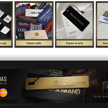
ra ropa
Etiquetas tejidas
Etiquetas de cartón
Etiqu
DAS
com.ve
EU
UK
US
F