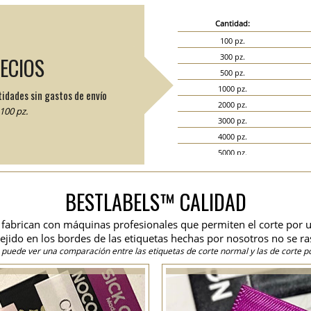
Cantidad:
100 pz.
300 pz.
RECIOS
500 pz.
1000 pz.
tidades sin gastos de envío
2000 pz.
100 pz.
3000 pz.
4000 pz.
5000 pz.
6000 pz.
7000 pz.
BESTLABELS™ CALIDAD
8000 pz.
9000 pz.
se fabrican con máquinas profesionales que permiten el corte por u
10000 pz.
 tejido en los bordes de las etiquetas hechas por nosotros no se ra
15000 pz.
 puede ver una comparación entre las etiquetas de corte normal y las de corte po
20000 pz.