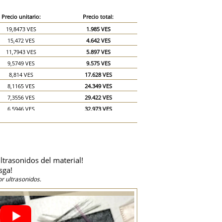
Precio unitario:
Precio total:
19,8473 VES
1.985 VES
15,472 VES
4.642 VES
11,7943 VES
5.897 VES
9,5749 VES
9.575 VES
8,814 VES
17.628 VES
8,1165 VES
24.349 VES
7,3556 VES
29.422 VES
6,5946 VES
32.973 VES
6,2776 VES
37.666 VES
5,8971 VES
41.280 VES
5,5167 VES
44.133 VES
5,1362 VES
46.226 VES
ltrasonidos del material!
4,7558 VES
47.558 VES
sga!
4,4387 VES
66.580 VES
r ultrasonidos.
3,6778 VES
73.556 VES