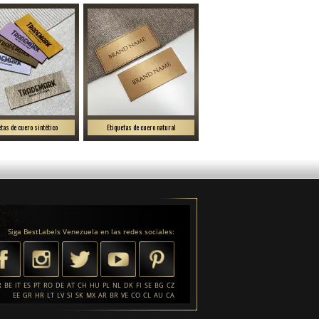
etas de cuero sintético
Etiquetas de cuero natural
Siga BestLabels Venezuela en las redes sociales:
R
BE
IT
ES
PT
RO
DE
AT
CH
HU
PL
NL
DK
FI
SE
BG
CZ
EE
GR
HR
LT
LV
SI
SK
MX
AR
BR
VE
CO
CL
AU
CA