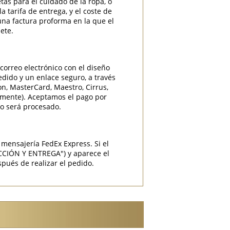
etas para el cuidado de la ropa, o
 tarifa de entrega, y el coste de
una factura proforma en la que el
ete.
correo electrónico con el diseño
edido y un enlace seguro, a través
ron, MasterCard, Maestro, Cirrus,
camente). Aceptamos el pago por
do será procesado.
mensajería FedEx Express. Si el
CCIÓN Y ENTREGA") y aparece el
pués de realizar el pedido.