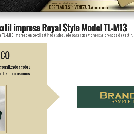
www.bestlabels.com.ve
BESTLABELS™ VENEZUELA
Tienda en línea
extil impresa Royal Style Model TL-M13
a TL-M13 impreso en textil satinado adecuado para ropa y diversas prendas de vestir.
ICO
rsonalizados sobre
n las dimensiones