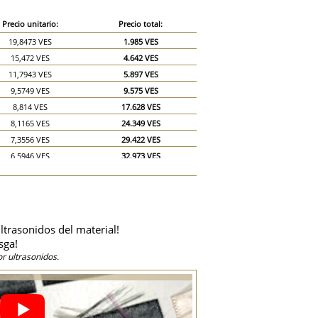
Precio unitario:
Precio total:
19,8473 VES
1.985 VES
15,472 VES
4.642 VES
11,7943 VES
5.897 VES
9,5749 VES
9.575 VES
8,814 VES
17.628 VES
8,1165 VES
24.349 VES
7,3556 VES
29.422 VES
6,5946 VES
32.973 VES
6,2776 VES
37.666 VES
5,8971 VES
41.280 VES
5,5167 VES
44.133 VES
5,1362 VES
46.226 VES
ltrasonidos del material!
4,7558 VES
47.558 VES
sga!
4,4387 VES
66.580 VES
r ultrasonidos.
3,6778 VES
73.556 VES