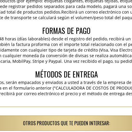
roductos (por ejemplo: etiquetas colgantes, etiquetas tejidas, etiqu
 puede registrar pedidos separados para cada modelo, pagará una sola
idad total de productos pedidos.Recibirá un correo electrónico con 
te de transporte se calculará según el volumen/peso total del paqu
FORMAS DE PAGO
 horas (días laborables) desde el registro del pedido, recibirá un 
ambién la factura proforma con el importe total relacionado con el p
pidamente con cualquier tipo de tarjeta de crédito (Visa, Visa Elect
en cualquier moneda (la conversión de divisas se realiza automáti
caria, MobilPay, Stripe y Paypal. Una vez recibido el pago, su pedi
MÉTODOS DE ENTREGA
os, serán empacados y enviados a usted a través de la empresa de 
ra en el formulario anterior ("CALCULADORA DE COSTOS DE PRODU
ibirá por correo electrónico el precio y el método de entrega des
OTROS PRODUCTOS QUE TE PUEDEN INTERESAR: