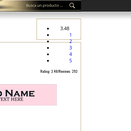
3.48
1
2
3
4
5
Rating: 3.48/Reviews: 293