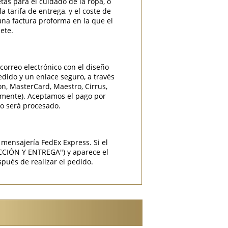
etas para el cuidado de la ropa, o
 tarifa de entrega, y el coste de
una factura proforma en la que el
ete.
correo electrónico con el diseño
edido y un enlace seguro, a través
ron, MasterCard, Maestro, Cirrus,
camente). Aceptamos el pago por
do será procesado.
mensajería FedEx Express. Si el
CCIÓN Y ENTREGA") y aparece el
pués de realizar el pedido.