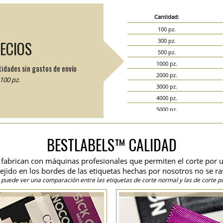
Cantidad:
100 pz.
300 pz.
RECIOS
500 pz.
1000 pz.
tidades sin gastos de envío
2000 pz.
100 pz.
3000 pz.
4000 pz.
5000 pz.
6000 pz.
7000 pz.
BESTLABELS™ CALIDAD
8000 pz.
9000 pz.
se fabrican con máquinas profesionales que permiten el corte por u
10000 pz.
 tejido en los bordes de las etiquetas hechas por nosotros no se ra
15000 pz.
 puede ver una comparación entre las etiquetas de corte normal y las de corte po
20000 pz.