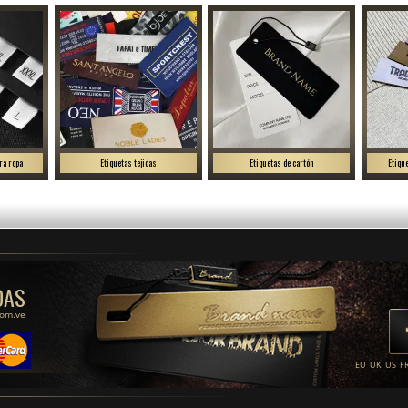
ra ropa
Etiquetas tejidas
Etiquetas de cartón
Etiqu
DAS
com.ve
EU
UK
US
F