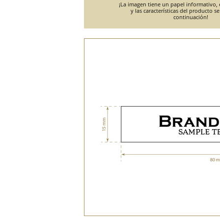
¡La imagen tiene un papel informativo, e
y las características del producto s
continuación!