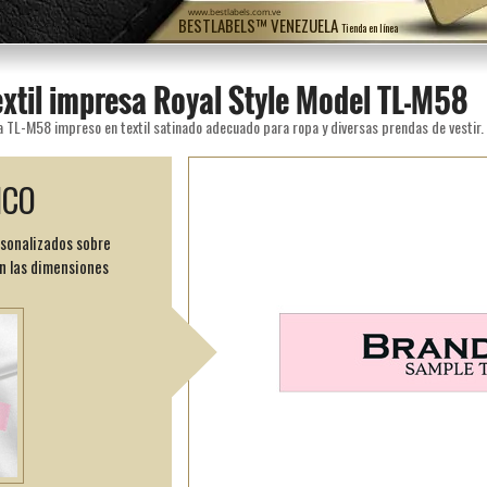
www.bestlabels.com.ve
BESTLABELS™ VENEZUELA
Tienda en línea
extil impresa Royal Style Model TL-M58
a TL-M58 impreso en textil satinado adecuado para ropa y diversas prendas de vestir.
ICO
rsonalizados sobre
n las dimensiones