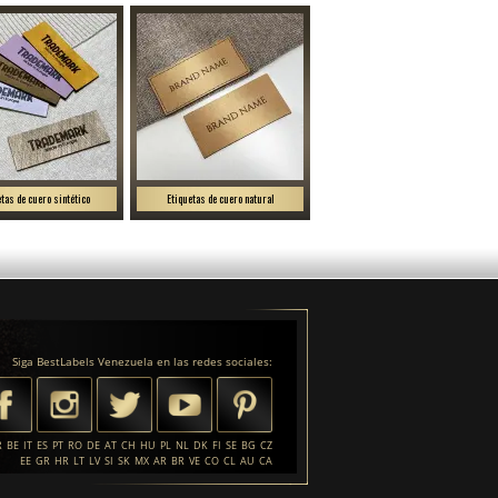
etas de cuero sintético
Etiquetas de cuero natural
Siga BestLabels Venezuela en las redes sociales:
R
BE
IT
ES
PT
RO
DE
AT
CH
HU
PL
NL
DK
FI
SE
BG
CZ
EE
GR
HR
LT
LV
SI
SK
MX
AR
BR
VE
CO
CL
AU
CA