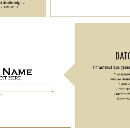
l diseño original
e presentan a
DAT
Características gener
Impresión 
Tipo de mater
Color d
Color del
Opción de
Dimensi