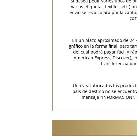
Si desea pedir varios tipos de p
varias etiquetas textiles, etc.)
envío se recalculará por la cant
cos
En un plazo aproximado de 24-48
gráfico en la forma final, pero t
del cual podrá pagar fácil y rá
American Express, Discover), 
transferencia ban
Una vez fabricados los product
país de destino no se encuent
mensaje "INFORMACIÓN", rec