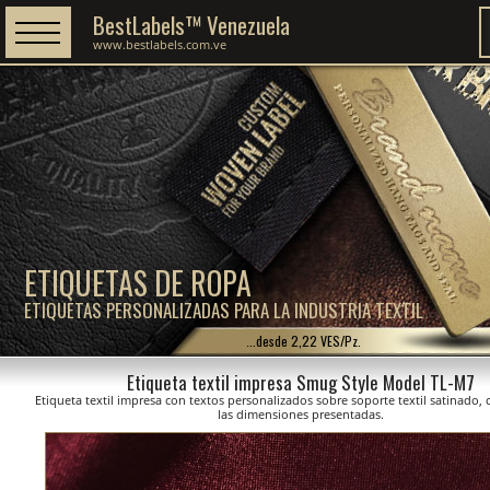
BestLabels™ Venezuela
www.bestlabels.com.ve
ETIQUETAS DE ROPA
ETIQUETAS PERSONALIZADAS PARA LA INDUSTRIA TEXTIL
...desde 2,22 VES/Pz.
Etiqueta textil impresa Smug Style Model TL-M7
Etiqueta textil impresa con textos personalizados sobre soporte textil satinado,
las dimensiones presentadas.