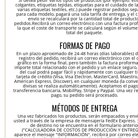
Si desea pedir varios tipos de productos (por ejemplo: et
colgantes, etiquetas tejidas, etiquetas para el cuidado de la
varias etiquetas textiles, etc.) puede registrar pedidos se
para cada modelo, pagará una sola tarifa de entrega, y el 
envío se recalculará por la cantidad total de product
pedidos.Recibirá un correo electrónico con una factura pr
la que el coste de transporte se calculará según el volum
total del paquete.
FORMAS DE PAGO
En un plazo aproximado de 24-48 horas (días laborables) 
registro del pedido, recibirá un correo electrónico con el
gráfico en la forma final, pero también la factura proforma
importe total relacionado con el pedido y un enlace seguro,
del cual podrá pagar fácil y rápidamente con cualquier t
tarjeta de crédito (Visa, Visa Electron, MasterCard, Maestro,
American Express, Discover), en cualquier moneda (la conv
divisas se realiza automáticamente). Aceptamos el pag
transferencia bancaria, MobilPay, Stripe y Paypal. Una vez re
pago, su pedido será procesado.
MÉTODOS DE ENTREGA
Una vez fabricados los productos, serán empacados y env
usted a través de la empresa de mensajería FedEx Express. S
de destino no se encuentra en el formulario anterio
("CALCULADORA DE COSTOS DE PRODUCCIÓN Y ENTREGA
aparece el mensaje "INFORMACIÓN", recibirá por correo ele