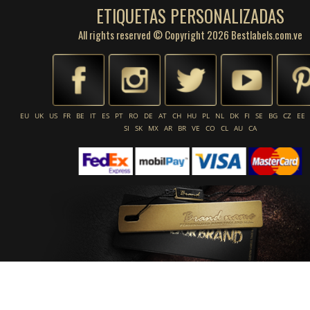
ETIQUETAS PERSONALIZADAS
All rights reserved © Copyright 2026 Bestlabels.com.ve
EU
UK
US
FR
BE
IT
ES
PT
RO
DE
AT
CH
HU
PL
NL
DK
FI
SE
BG
CZ
EE
SI
SK
MX
AR
BR
VE
CO
CL
AU
CA