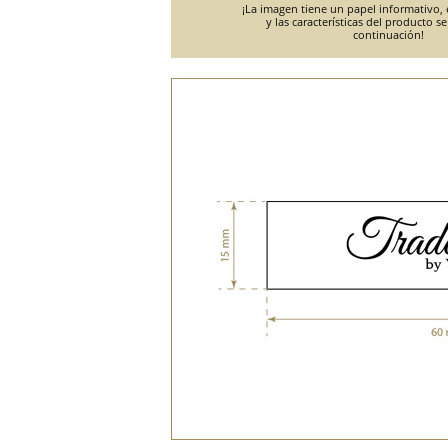
¡La imagen tiene un papel informativo, e
y las características del producto s
continuación!