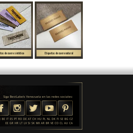
etas de cuero sintético
Etiquetas de cuero natural
Siga BestLabels Venezuela en las redes sociales:
R
BE
IT
ES
PT
RO
DE
AT
CH
HU
PL
NL
DK
FI
SE
BG
CZ
EE
GR
HR
LT
LV
SI
SK
MX
AR
BR
VE
CO
CL
AU
CA