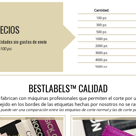
Cantidad:
100 pz.
300 pz.
RECIOS
500 pz.
1000 pz.
tidades sin gastos de envío
2000 pz.
100 pz.
3000 pz.
4000 pz.
5000 pz.
6000 pz.
7000 pz.
BESTLABELS™ CALIDAD
8000 pz.
9000 pz.
se fabrican con máquinas profesionales que permiten el corte por u
10000 pz.
 tejido en los bordes de las etiquetas hechas por nosotros no se ra
15000 pz.
 puede ver una comparación entre las etiquetas de corte normal y las de corte po
20000 pz.