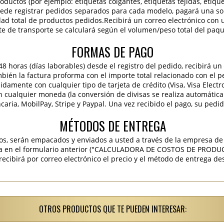
roductos (por ejemplo: etiquetas colgantes, etiquetas tejidas, etiqu
 puede registrar pedidos separados para cada modelo, pagará una sola
idad total de productos pedidos.Recibirá un correo electrónico con 
te de transporte se calculará según el volumen/peso total del paqu
FORMAS DE PAGO
 horas (días laborables) desde el registro del pedido, recibirá un 
ambién la factura proforma con el importe total relacionado con el p
pidamente con cualquier tipo de tarjeta de crédito (Visa, Visa Elect
en cualquier moneda (la conversión de divisas se realiza automáti
caria, MobilPay, Stripe y Paypal. Una vez recibido el pago, su pedi
MÉTODOS DE ENTREGA
os, serán empacados y enviados a usted a través de la empresa de 
ra en el formulario anterior ("CALCULADORA DE COSTOS DE PRODU
ibirá por correo electrónico el precio y el método de entrega des
OTROS PRODUCTOS QUE TE PUEDEN INTERESAR: