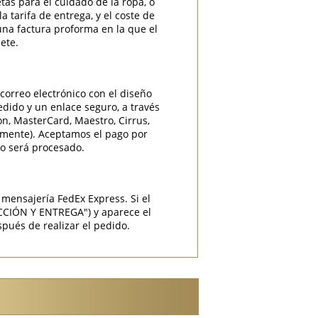
etas para el cuidado de la ropa, o
 tarifa de entrega, y el coste de
una factura proforma en la que el
ete.
correo electrónico con el diseño
edido y un enlace seguro, a través
ron, MasterCard, Maestro, Cirrus,
camente). Aceptamos el pago por
do será procesado.
mensajería FedEx Express. Si el
CCIÓN Y ENTREGA") y aparece el
pués de realizar el pedido.