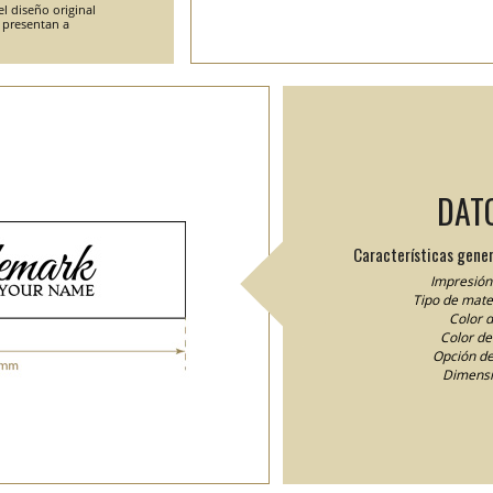
l diseño original
e presentan a
DAT
Características gener
Impresión 
Tipo de mater
Color d
Color del
Opción de
Dimensi