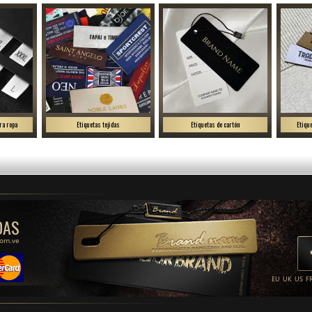
ra ropa
Etiquetas tejidas
Etiquetas de cartón
Etiqu
DAS
com.ve
EU
UK
US
F