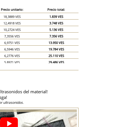
Precio unitario:
Precio total:
18,3889 VES
1.839 VES
12,4918 VES
3.748 VES
10,2724 VES
5.136 VES
7,3556 VES
7.356 VES
6,9751 VES
13.950 VES
6,5946 VES
19.784 VES
6,2776 VES
25.110 VES
5,8971 VES
29.486 VES
5,5167 VES
33.100 VES
5,1362 VES
35.953 VES
4,7558 VES
38.046 VES
4,4387 VES
39.948 VES
ltrasonidos del material!
4,0582 VES
40.582 VES
sga!
3,6778 VES
55.167 VES
r ultrasonidos.
3,2973 VES
65.946 VES