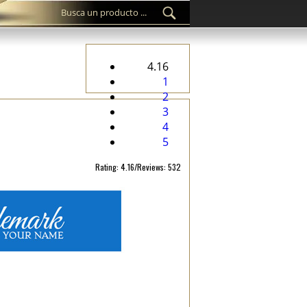
4.16
1
2
3
4
5
Rating: 4.16/Reviews: 532