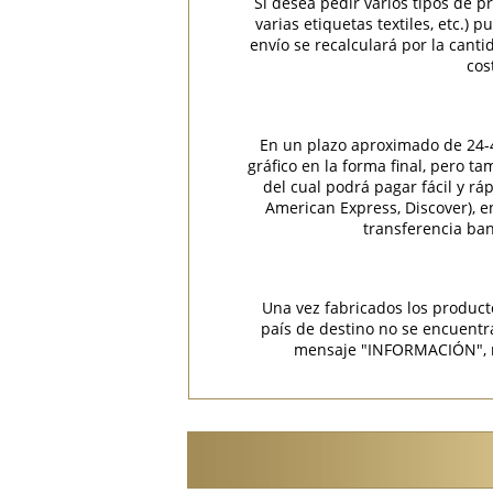
Si desea pedir varios tipos de p
varias etiquetas textiles, etc.)
envío se recalculará por la cant
cos
En un plazo aproximado de 24-48
gráfico en la forma final, pero t
del cual podrá pagar fácil y rá
American Express, Discover), 
transferencia ban
Una vez fabricados los product
país de destino no se encuent
mensaje "INFORMACIÓN", rec