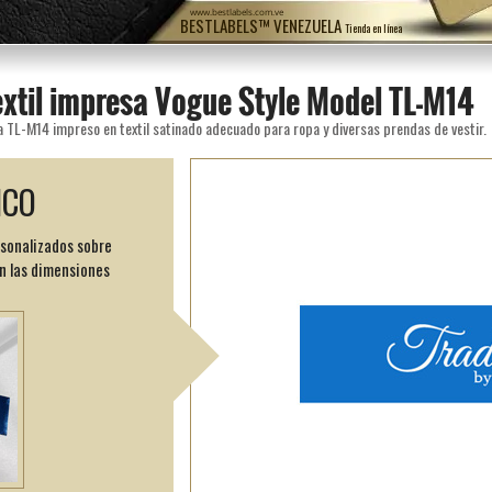
www.bestlabels.com.ve
BESTLABELS™ VENEZUELA
Tienda en línea
extil impresa Vogue Style Model TL-M14
a TL-M14 impreso en textil satinado adecuado para ropa y diversas prendas de vestir.
ICO
rsonalizados sobre
n las dimensiones