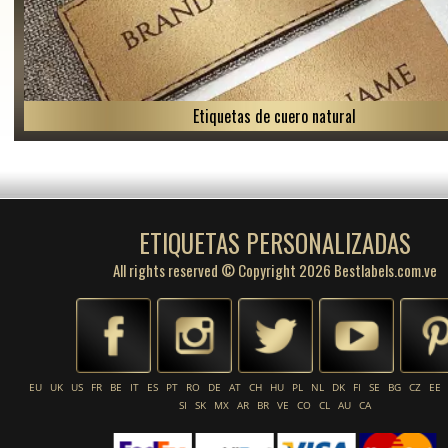
Etiquetas de cuero natural
ETIQUETAS PERSONALIZADAS
All rights reserved © Copyright 2026 Bestlabels.com.ve
EU
UK
US
FR
BE
IT
ES
PT
RO
DE
AT
CH
HU
PL
NL
DK
FI
SE
BG
CZ
EE
SI
SK
MX
AR
BR
VE
CO
CL
AU
CA