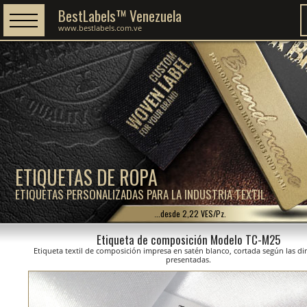
BestLabels™ Venezuela
www.bestlabels.com.ve
ETIQUETAS DE ROPA
ETIQUETAS PERSONALIZADAS PARA LA INDUSTRIA TEXTIL
...desde 2,22 VES/Pz.
Etiqueta de composición Modelo TC-M25
Etiqueta textil de composición impresa en satén blanco, cortada según las d
presentadas.