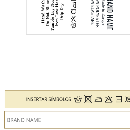
Tumble Dry Normal
Do Not Bleach
Iron Low Heat
Hand Wash
N
Drip Dry
j
p
H
INSERTAR SÍMBOLOS