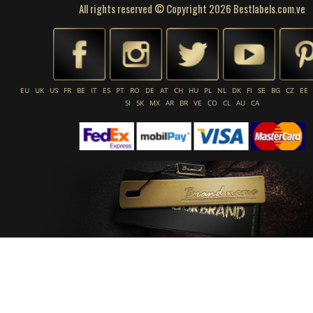
All rights reserved © Copyright 2026 Bestlabels.com.ve
EU
UK
US
FR
BE
IT
ES
PT
RO
DE
AT
CH
HU
PL
NL
DK
FI
SE
BG
CZ
EE
SI
SK
MX
AR
BR
VE
CO
CL
AU
CA