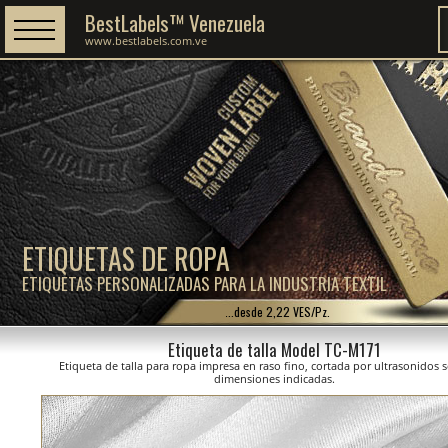
BestLabels™ Venezuela
www.bestlabels.com.ve
ETIQUETAS DE ROPA
ETIQUETAS PERSONALIZADAS PARA LA INDUSTRIA TEXTIL
...desde 2,22 VES/Pz.
Etiqueta de talla Model TC-M171
Etiqueta de talla para ropa impresa en raso fino, cortada por ultrasonidos 
dimensiones indicadas.