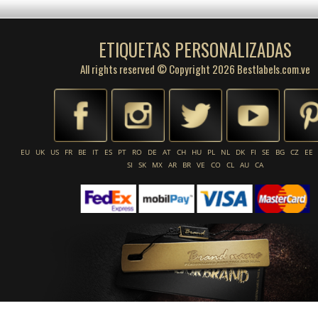
ETIQUETAS PERSONALIZADAS
All rights reserved © Copyright 2026 Bestlabels.com.ve
EU
UK
US
FR
BE
IT
ES
PT
RO
DE
AT
CH
HU
PL
NL
DK
FI
SE
BG
CZ
EE
SI
SK
MX
AR
BR
VE
CO
CL
AU
CA