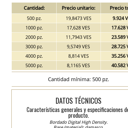
Cantidad:
Precio unitario:
Precio t
500 pz.
19,8473 VES
9.924 
1000 pz.
17,628 VES
17.628 
2000 pz.
11,7943 VES
23.589 
3000 pz.
9,5749 VES
28.725 
4000 pz.
8,814 VES
35.256 
5000 pz.
8,1165 VES
40.582 
Cantidad mínima: 500 pz.
DATOS TÉCNICOS
Características generales y especificaciones d
producto.
Bordado Digital High Density.
Base (material): damasco.