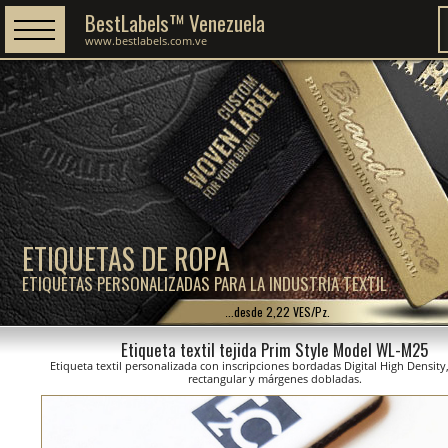
BestLabels™ Venezuela
www.bestlabels.com.ve
ETIQUETAS DE ROPA
ETIQUETAS PERSONALIZADAS PARA LA INDUSTRIA TEXTIL
...desde 2,22 VES/Pz.
Etiqueta textil tejida Prim Style Model WL-M25
Etiqueta textil personalizada con inscripciones bordadas Digital High Density
rectangular y márgenes dobladas.