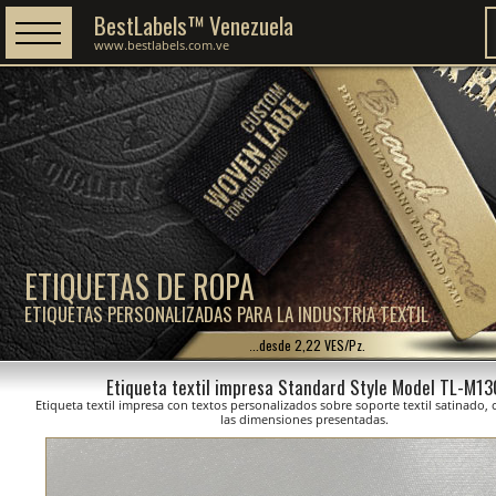
BestLabels™ Venezuela
www.bestlabels.com.ve
ETIQUETAS DE ROPA
ETIQUETAS PERSONALIZADAS PARA LA INDUSTRIA TEXTIL
...desde 2,22 VES/Pz.
Etiqueta textil impresa Standard Style Model TL-M13
Etiqueta textil impresa con textos personalizados sobre soporte textil satinado,
las dimensiones presentadas.