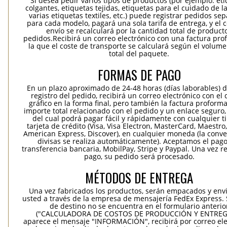
Si desea pedir varios tipos de productos (por ejemplo: et
colgantes, etiquetas tejidas, etiquetas para el cuidado de la
varias etiquetas textiles, etc.) puede registrar pedidos se
para cada modelo, pagará una sola tarifa de entrega, y el 
envío se recalculará por la cantidad total de product
pedidos.Recibirá un correo electrónico con una factura pr
la que el coste de transporte se calculará según el volum
total del paquete.
FORMAS DE PAGO
En un plazo aproximado de 24-48 horas (días laborables) 
registro del pedido, recibirá un correo electrónico con el
gráfico en la forma final, pero también la factura proforma
importe total relacionado con el pedido y un enlace seguro,
del cual podrá pagar fácil y rápidamente con cualquier t
tarjeta de crédito (Visa, Visa Electron, MasterCard, Maestro,
American Express, Discover), en cualquier moneda (la conv
divisas se realiza automáticamente). Aceptamos el pag
transferencia bancaria, MobilPay, Stripe y Paypal. Una vez re
pago, su pedido será procesado.
MÉTODOS DE ENTREGA
Una vez fabricados los productos, serán empacados y env
usted a través de la empresa de mensajería FedEx Express. S
de destino no se encuentra en el formulario anterio
("CALCULADORA DE COSTOS DE PRODUCCIÓN Y ENTREGA
aparece el mensaje "INFORMACIÓN", recibirá por correo ele