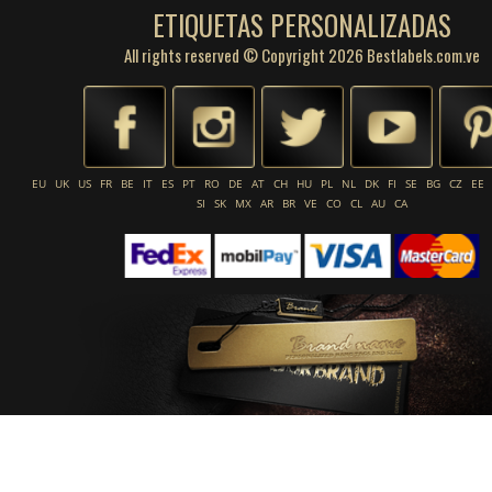
ETIQUETAS PERSONALIZADAS
All rights reserved © Copyright 2026 Bestlabels.com.ve
EU
UK
US
FR
BE
IT
ES
PT
RO
DE
AT
CH
HU
PL
NL
DK
FI
SE
BG
CZ
EE
SI
SK
MX
AR
BR
VE
CO
CL
AU
CA