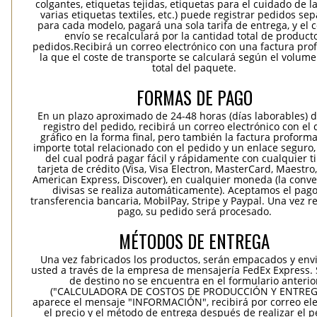
colgantes, etiquetas tejidas, etiquetas para el cuidado de la
varias etiquetas textiles, etc.) puede registrar pedidos se
para cada modelo, pagará una sola tarifa de entrega, y el 
envío se recalculará por la cantidad total de product
pedidos.Recibirá un correo electrónico con una factura pr
la que el coste de transporte se calculará según el volum
total del paquete.
FORMAS DE PAGO
En un plazo aproximado de 24-48 horas (días laborables) 
registro del pedido, recibirá un correo electrónico con el
gráfico en la forma final, pero también la factura proforma
importe total relacionado con el pedido y un enlace seguro,
del cual podrá pagar fácil y rápidamente con cualquier t
tarjeta de crédito (Visa, Visa Electron, MasterCard, Maestro,
American Express, Discover), en cualquier moneda (la conv
divisas se realiza automáticamente). Aceptamos el pag
transferencia bancaria, MobilPay, Stripe y Paypal. Una vez re
pago, su pedido será procesado.
MÉTODOS DE ENTREGA
Una vez fabricados los productos, serán empacados y env
usted a través de la empresa de mensajería FedEx Express. S
de destino no se encuentra en el formulario anterio
("CALCULADORA DE COSTOS DE PRODUCCIÓN Y ENTREGA
aparece el mensaje "INFORMACIÓN", recibirá por correo ele
el precio y el método de entrega después de realizar el p