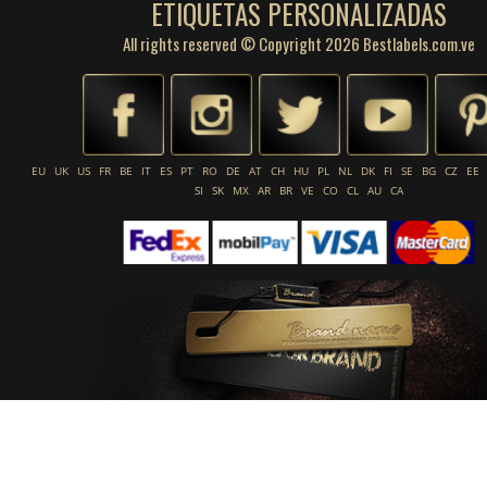
ETIQUETAS PERSONALIZADAS
All rights reserved © Copyright 2026 Bestlabels.com.ve
EU
UK
US
FR
BE
IT
ES
PT
RO
DE
AT
CH
HU
PL
NL
DK
FI
SE
BG
CZ
EE
SI
SK
MX
AR
BR
VE
CO
CL
AU
CA