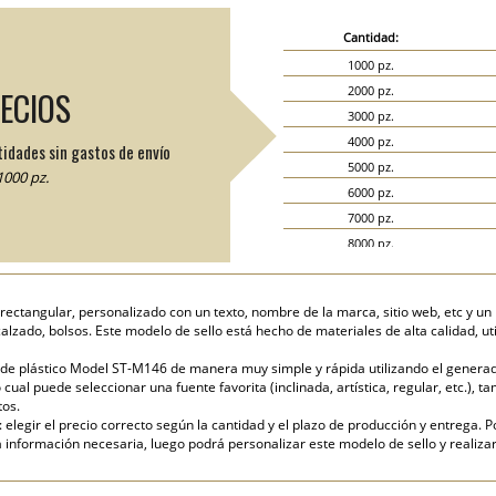
Cantidad:
1000 pz.
2000 pz.
RECIOS
3000 pz.
4000 pz.
tidades sin gastos de envío
5000 pz.
000 pz.
6000 pz.
7000 pz.
8000 pz.
9000 pz.
10000 pz.
 rectangular, personalizado con un texto, nombre de la marca, sitio web, etc y 
15000 pz.
, calzado, bolsos. Este modelo de sello está hecho de materiales de alta calidad, 
20000 pz.
de plástico Model ST-M146 de manera muy simple y rápida utilizando el generador 
cual puede seleccionar una fuente favorita (inclinada, artística, regular, etc.), ta
tos.
elegir el precio correcto según la cantidad y el plazo de producción y entrega. P
nformación necesaria, luego podrá personalizar este modelo de sello y realizar