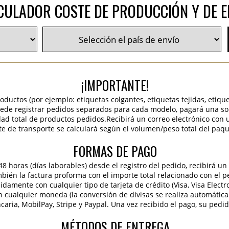
CULADOR COSTE DE PRODUCCIÓN Y DE E
¡IMPORTANTE!
roductos (por ejemplo: etiquetas colgantes, etiquetas tejidas, etiqu
 puede registrar pedidos separados para cada modelo, pagará una sola
idad total de productos pedidos.Recibirá un correo electrónico con 
te de transporte se calculará según el volumen/peso total del paqu
FORMAS DE PAGO
 horas (días laborables) desde el registro del pedido, recibirá un 
ambién la factura proforma con el importe total relacionado con el p
pidamente con cualquier tipo de tarjeta de crédito (Visa, Visa Elect
en cualquier moneda (la conversión de divisas se realiza automáti
caria, MobilPay, Stripe y Paypal. Una vez recibido el pago, su pedi
MÉTODOS DE ENTREGA