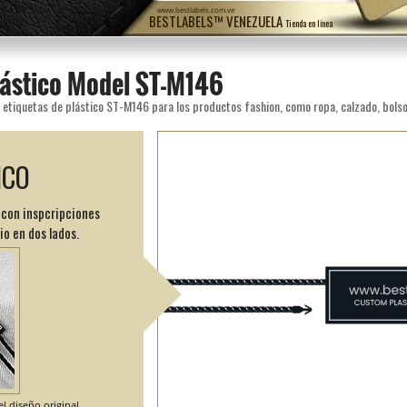
www.bestlabels.com.ve
BESTLABELS™ VENEZUELA
Tienda en línea
plástico Model ST-M146
ICO
, con inspcripciones
o en dos lados.
l diseño original