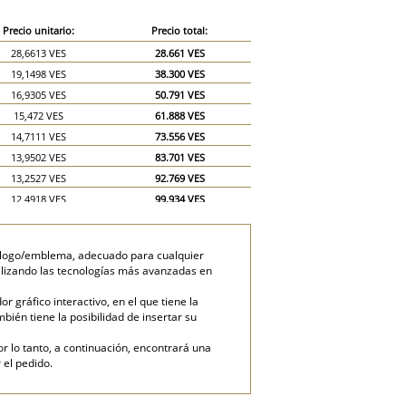
Precio unitario:
Precio total:
28,6613 VES
28.661 VES
19,1498 VES
38.300 VES
16,9305 VES
50.791 VES
15,472 VES
61.888 VES
14,7111 VES
73.556 VES
13,9502 VES
83.701 VES
13,2527 VES
92.769 VES
12,4918 VES
99.934 VES
11,7943 VES
106.148 VES
11,0333 VES
110.333 VES
un logo/emblema, adecuado para cualquier
9,5749 VES
143.624 VES
utilizando las tecnologías más avanzadas en
8,814 VES
176.280 VES
gráfico interactivo, en el que tiene la
mbién tiene la posibilidad de insertar su
or lo tanto, a continuación, encontrará una
 el pedido.