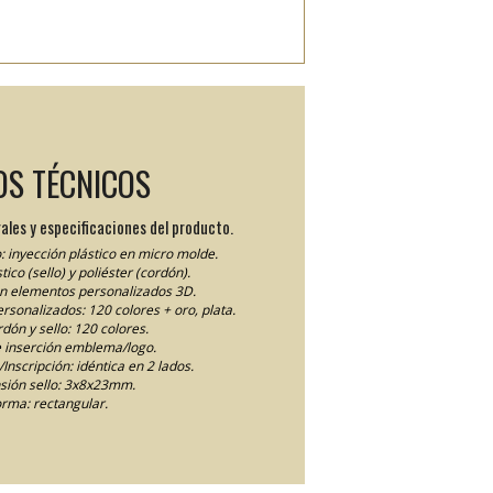
OS TÉCNICOS
ales y especificaciones del producto.
: inyección plástico en micro molde.
tico (sello) y poliéster (cordón).
en elementos personalizados 3D.
personalizados: 120 colores + oro, plata.
dón y sello: 120 colores.
 inserción emblema/logo.
Inscripción: idéntica en 2 lados.
ión sello: 3x8x23mm.
rma: rectangular.