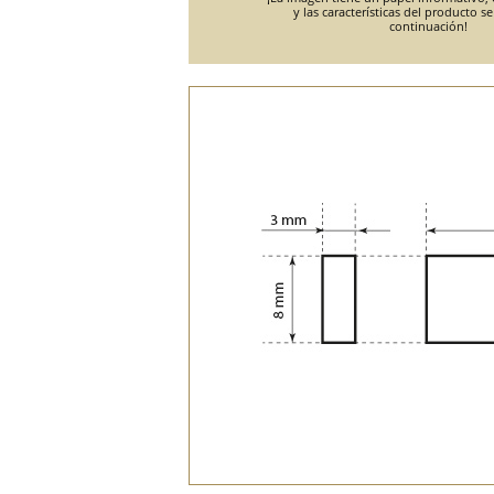
y las características del producto s
continuación!