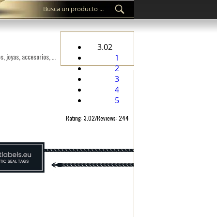
3.02
Sello personalizado de etiquetas de plástico ST-M146 para los productos fashion, como ropa, calzado, bolsos, joyas, accesorios, etc.
1
2
3
4
5
Rating: 3.02/Reviews: 244