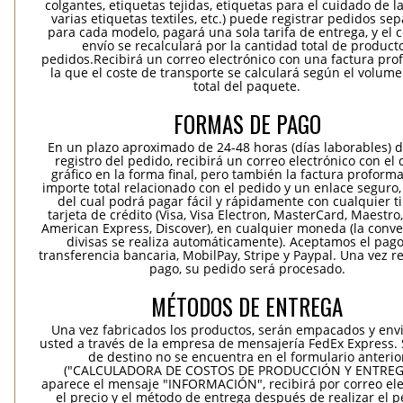
colgantes, etiquetas tejidas, etiquetas para el cuidado de la
varias etiquetas textiles, etc.) puede registrar pedidos se
para cada modelo, pagará una sola tarifa de entrega, y el 
envío se recalculará por la cantidad total de product
pedidos.Recibirá un correo electrónico con una factura pr
la que el coste de transporte se calculará según el volum
total del paquete.
FORMAS DE PAGO
En un plazo aproximado de 24-48 horas (días laborables) 
registro del pedido, recibirá un correo electrónico con el
gráfico en la forma final, pero también la factura proforma
importe total relacionado con el pedido y un enlace seguro,
del cual podrá pagar fácil y rápidamente con cualquier t
tarjeta de crédito (Visa, Visa Electron, MasterCard, Maestro,
American Express, Discover), en cualquier moneda (la conv
divisas se realiza automáticamente). Aceptamos el pag
transferencia bancaria, MobilPay, Stripe y Paypal. Una vez re
pago, su pedido será procesado.
MÉTODOS DE ENTREGA
Una vez fabricados los productos, serán empacados y env
usted a través de la empresa de mensajería FedEx Express. S
de destino no se encuentra en el formulario anterio
("CALCULADORA DE COSTOS DE PRODUCCIÓN Y ENTREGA
aparece el mensaje "INFORMACIÓN", recibirá por correo ele
el precio y el método de entrega después de realizar el p