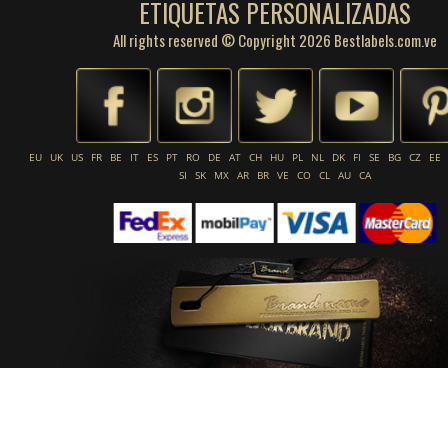
ETIQUETAS PERSONALIZADAS
All rights reserved © Copyright 2026 Bestlabels.com.ve
EU
UK
US
FR
BE
IT
ES
PT
RO
DE
AT
CH
HU
PL
NL
DK
FI
SE
BG
CZ
EE
SI
SK
MX
AR
BR
VE
CO
CL
AU
CA