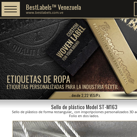
BestLabels™ Venezuela
www.bestlabels.com.ve
ETIQUETAS DE ROPA
ETIQUETAS PERSONALIZADAS PARA LA INDUSTRIA TEXTIL
...desde 2,22 VES/Pz.
Sello de plástico Model ST-M163
Sello de plástico de forma rectangular,, con inspcripciones personalizados 3D
Folio en dos lados.