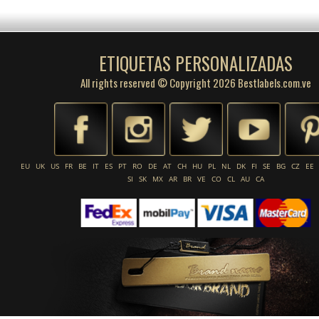
ETIQUETAS PERSONALIZADAS
All rights reserved © Copyright 2026 Bestlabels.com.ve
EU
UK
US
FR
BE
IT
ES
PT
RO
DE
AT
CH
HU
PL
NL
DK
FI
SE
BG
CZ
EE
SI
SK
MX
AR
BR
VE
CO
CL
AU
CA