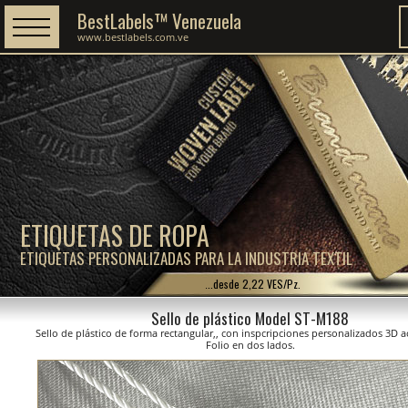
BestLabels™ Venezuela
www.bestlabels.com.ve
ETIQUETAS DE ROPA
ETIQUETAS PERSONALIZADAS PARA LA INDUSTRIA TEXTIL
...desde 2,22 VES/Pz.
Sello de plástico Model ST-M188
Sello de plástico de forma rectangular,, con inspcripciones personalizados 3D
Folio en dos lados.