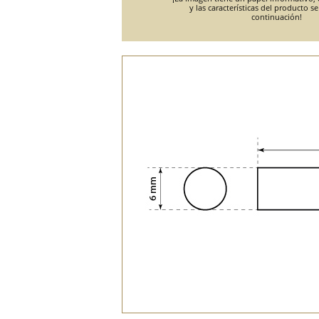
y las características del producto s
continuación!