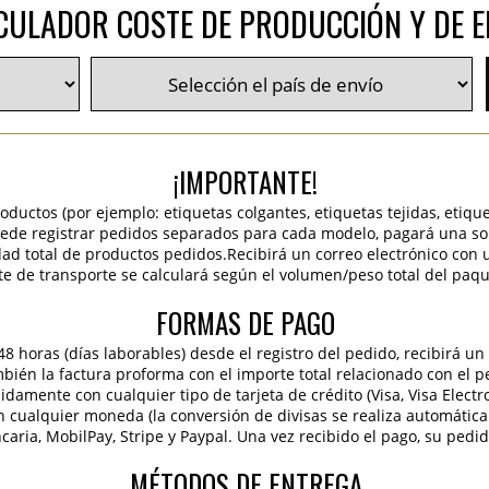
CULADOR COSTE DE PRODUCCIÓN Y DE E
¡IMPORTANTE!
roductos (por ejemplo: etiquetas colgantes, etiquetas tejidas, etiqu
 puede registrar pedidos separados para cada modelo, pagará una sola
idad total de productos pedidos.Recibirá un correo electrónico con 
te de transporte se calculará según el volumen/peso total del paqu
FORMAS DE PAGO
 horas (días laborables) desde el registro del pedido, recibirá un 
ambién la factura proforma con el importe total relacionado con el p
pidamente con cualquier tipo de tarjeta de crédito (Visa, Visa Elect
en cualquier moneda (la conversión de divisas se realiza automáti
caria, MobilPay, Stripe y Paypal. Una vez recibido el pago, su pedi
MÉTODOS DE ENTREGA