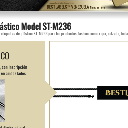
www.bestlabels.com.ve
BESTLABELS™ VENEZUELA
Tienda en línea
plástico Model ST-M236
ICO
, con inscripción
 en ambos lados.
l diseño original