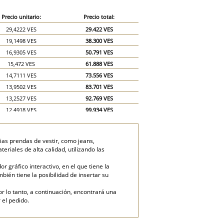
Precio unitario:
Precio total:
29,4222 VES
29.422 VES
19,1498 VES
38.300 VES
16,9305 VES
50.791 VES
15,472 VES
61.888 VES
14,7111 VES
73.556 VES
13,9502 VES
83.701 VES
13,2527 VES
92.769 VES
12,4918 VES
99.934 VES
11,7943 VES
106.148 VES
11,0333 VES
110.333 VES
ias prendas de vestir, como jeans,
9,5749 VES
143.624 VES
riales de alta calidad, utilizando las
8,814 VES
176.280 VES
gráfico interactivo, en el que tiene la
mbién tiene la posibilidad de insertar su
or lo tanto, a continuación, encontrará una
 el pedido.