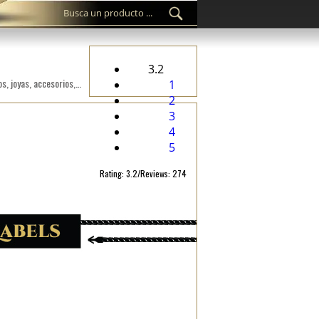
3.2
Sello personalizado de etiquetas de plástico ST-M236 para los productos fashion, como ropa, calzado, bolsos, joyas, accesorios, etc.
1
2
3
4
5
Rating: 3.2/Reviews: 274