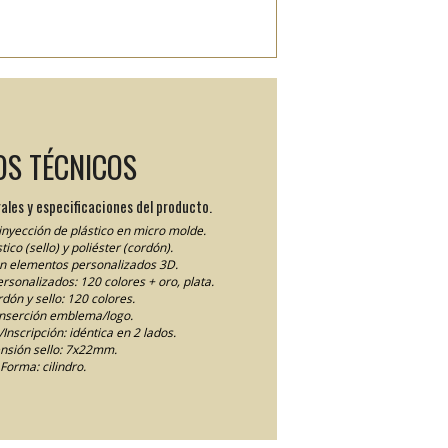
OS TÉCNICOS
ales y especificaciones del producto.
inyección de plástico en micro molde.
tico (sello) y poliéster (cordón).
en elementos personalizados 3D.
personalizados: 120 colores + oro, plata.
dón y sello: 120 colores.
inserción emblema/logo.
Inscripción: idéntica en 2 lados.
nsión sello: 7x22mm.
Forma: cilindro.