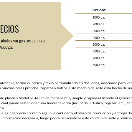
Cantidad:
1000 pz.
2000 pz.
RECIOS
3000 pz.
4000 pz.
tidades sin gastos de envío
5000 pz.
000 pz.
6000 pz.
7000 pz.
8000 pz.
9000 pz.
10000 pz.
atractivo, forma cilíndrica y texto personalizado en dos lados, adecuado para var
15000 pz.
 muchas otras prendas, zapatos y bolsos. Este modelo de sello está hecho de mate
20000 pz.
de plástico Model ST-M236 de manera muy simple y rápida utilizando el generador 
cual puede seleccionar una fuente favorita (inclinada, artística, regular, etc.), ta
tos.
elegir el precio correcto según la cantidad y el plazo de producción y entrega. P
nformación necesaria, luego podrá personalizar este modelo de sello y realizar