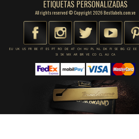
ETIQUETAS PERSONALIZADAS
All rights reserved © Copyright 2026 Bestlabels.com.ve
EU
UK
US
FR
BE
IT
ES
PT
RO
DE
AT
CH
HU
PL
NL
DK
FI
SE
BG
CZ
EE
SI
SK
MX
AR
BR
VE
CO
CL
AU
CA