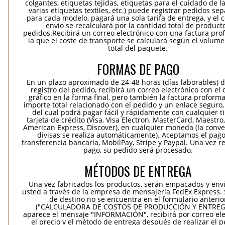
colgantes, etiquetas tejidas, etiquetas para el cuidado de la
varias etiquetas textiles, etc.) puede registrar pedidos se
para cada modelo, pagará una sola tarifa de entrega, y el 
envío se recalculará por la cantidad total de product
pedidos.Recibirá un correo electrónico con una factura pr
la que el coste de transporte se calculará según el volum
total del paquete.
FORMAS DE PAGO
En un plazo aproximado de 24-48 horas (días laborables) 
registro del pedido, recibirá un correo electrónico con el
gráfico en la forma final, pero también la factura proforma
importe total relacionado con el pedido y un enlace seguro,
del cual podrá pagar fácil y rápidamente con cualquier t
tarjeta de crédito (Visa, Visa Electron, MasterCard, Maestro,
American Express, Discover), en cualquier moneda (la conv
divisas se realiza automáticamente). Aceptamos el pag
transferencia bancaria, MobilPay, Stripe y Paypal. Una vez re
pago, su pedido será procesado.
MÉTODOS DE ENTREGA
Una vez fabricados los productos, serán empacados y env
usted a través de la empresa de mensajería FedEx Express. S
de destino no se encuentra en el formulario anterio
("CALCULADORA DE COSTOS DE PRODUCCIÓN Y ENTREGA
aparece el mensaje "INFORMACIÓN", recibirá por correo ele
el precio y el método de entrega después de realizar el p