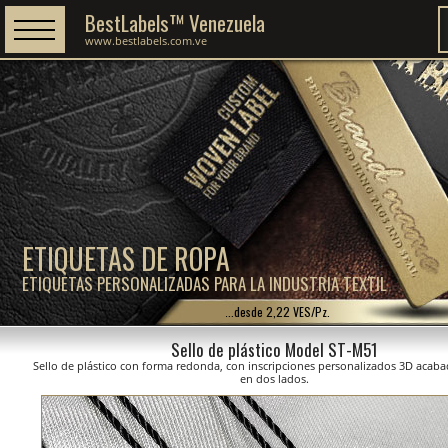
BestLabels™ Venezuela
www.bestlabels.com.ve
ETIQUETAS DE ROPA
ETIQUETAS PERSONALIZADAS PARA LA INDUSTRIA TEXTIL
...desde 2,22 VES/Pz.
Sello de plástico Model ST-M51
Sello de plástico con forma redonda, con inscripciones personalizados 3D acaba
en dos lados.