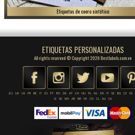
Etiquetas de cuero sintético
ETIQUETAS PERSONALIZADAS
All rights reserved © Copyright 2026 Bestlabels.com.ve
EU
UK
US
FR
BE
IT
ES
PT
RO
DE
AT
CH
HU
PL
NL
DK
FI
SE
BG
CZ
EE
SI
SK
MX
AR
BR
VE
CO
CL
AU
CA