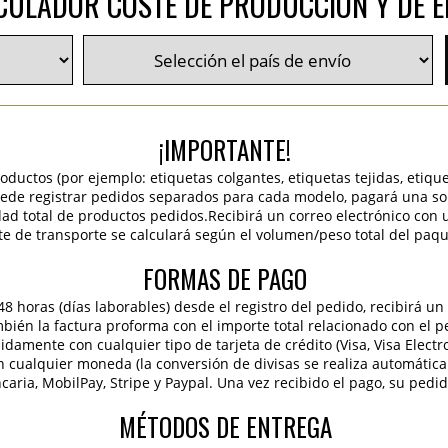
CULADOR COSTE DE PRODUCCIÓN Y DE E
¡IMPORTANTE!
roductos (por ejemplo: etiquetas colgantes, etiquetas tejidas, etiqu
 puede registrar pedidos separados para cada modelo, pagará una sola
idad total de productos pedidos.Recibirá un correo electrónico con 
te de transporte se calculará según el volumen/peso total del paqu
FORMAS DE PAGO
 horas (días laborables) desde el registro del pedido, recibirá un 
ambién la factura proforma con el importe total relacionado con el p
pidamente con cualquier tipo de tarjeta de crédito (Visa, Visa Elect
en cualquier moneda (la conversión de divisas se realiza automáti
caria, MobilPay, Stripe y Paypal. Una vez recibido el pago, su pedi
MÉTODOS DE ENTREGA