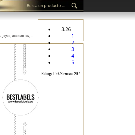
3.26
Sello personalizado de etiquetas de plástico ST-M53 para los productos fashion, como ropa, calzado, bolsos, joyas, accesorios, etc.
1
2
3
4
5
Rating: 3.26/Reviews: 297