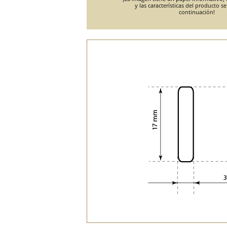
y las características del producto s
continuación!