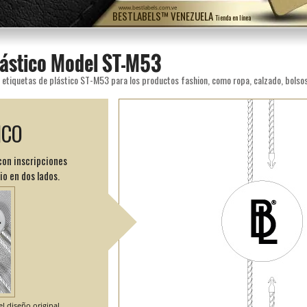
www.bestlabels.com.ve
BESTLABELS™ VENEZUELA
Tienda en línea
plástico Model ST-M53
ICO
con inscripciones
o en dos lados.
l diseño original