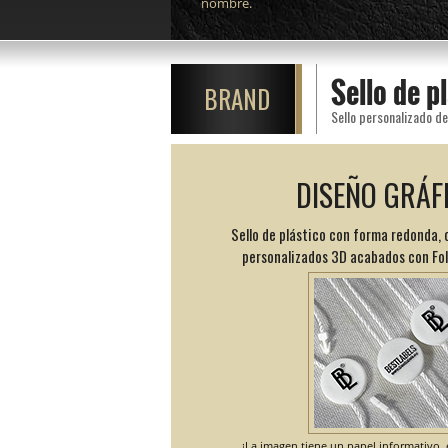
nombre.
Sello de 
BRAND
DISEÑO GRÁF
Sello de plástico con forma redonda, 
personalizados 3D acabados con Foli
¡La imagen tiene un papel informativo, e