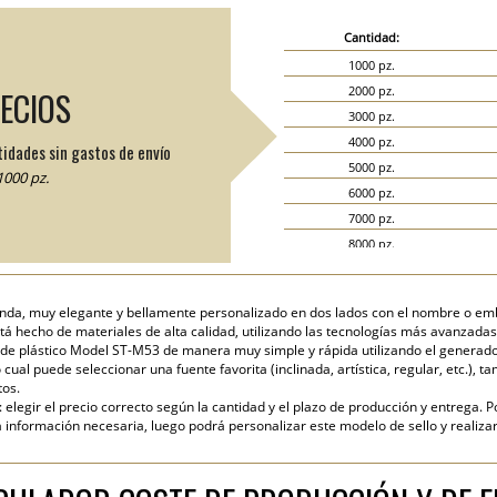
Cantidad:
1000 pz.
2000 pz.
RECIOS
3000 pz.
4000 pz.
tidades sin gastos de envío
5000 pz.
000 pz.
6000 pz.
7000 pz.
8000 pz.
9000 pz.
10000 pz.
onda, muy elegante y bellamente personalizado en dos lados con el nombre o e
15000 pz.
stá hecho de materiales de alta calidad, utilizando las tecnologías más avanzada
20000 pz.
de plástico Model ST-M53 de manera muy simple y rápida utilizando el generador g
cual puede seleccionar una fuente favorita (inclinada, artística, regular, etc.), ta
tos.
elegir el precio correcto según la cantidad y el plazo de producción y entrega. P
nformación necesaria, luego podrá personalizar este modelo de sello y realizar