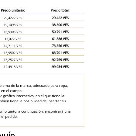
Precio unitario:
Precio total:
29,4222 VES
29.422 VES
19,1498 VES
38.300 VES
16,9305 VES
50.791 VES
15,472 VES
61.888 VES
14,7111 VES
73.556 VES
13,9502 VES
83.701 VES
13,2527 VES
92.769 VES
12,4918 VES
99.934 VES
11,7943 VES
106.148 VES
11,0333 VES
110.333 VES
mblema de la marca, adecuado para ropa,
9,5749 VES
143.624 VES
s en el campo.
8,814 VES
176.280 VES
ráfico interactivo, en el que tiene la
mbién tiene la posibilidad de insertar su
or lo tanto, a continuación, encontrará una
 el pedido.