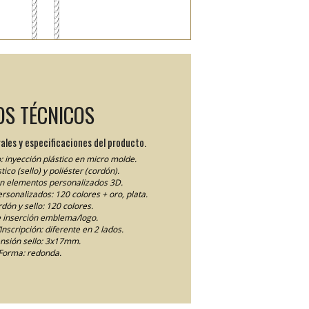
OS TÉCNICOS
ales y especificaciones del producto.
: inyección plástico en micro molde.
tico (sello) y poliéster (cordón).
en elementos personalizados 3D.
personalizados: 120 colores + oro, plata.
dón y sello: 120 colores.
 inserción emblema/logo.
nscripción: diferente en 2 lados.
nsión sello: 3x17mm.
Forma: redonda.