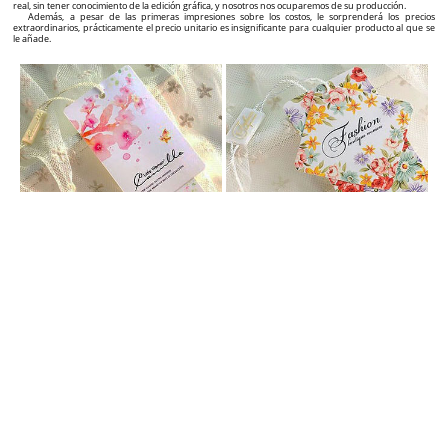
Etiquetas de cartón personalizadas
Agregue valor a sus productos con etiquetas personalizadas con un diseño excepcional!
Si es usted un fabricante, importador o revendedor bajo su propia marca de productos textiles,
calzado, bolsos, joyas, pero también otros tipos de productos y desea agregar una imagen adicional a
su marca o simplemente quiere destacarse en comparación con sus principales competidores para
que el número de clientes crezca significativamente, ¡ha encontrado el socio adecuado!
Ofrecemos soluciones completas de etiquetado para sus productos, desde la etapa de diseño
gráfico hasta el suministro de etiquetas de alta calidad, con un diseño excepcional y un precio
atractivo.
En esta página web encontrará una amplia gama de etiquetas de cartón que se pueden
personalizar en tiempo real (visualmente) exactamente como lo desea, a través del generador grafico
interactivo de etiquetas, que se encuentra en la página de cada producto. Básicamente, puede crear
su propio diseño de etiquetas en menos de 5 minutos y hacer el pedido para su fabricación.
Además, en la página de cada producto encontrará el precio y el tiempo necesario para la
producción y la entrega, según las cantidades seleccionadas por usted.
¡Simple, concreto y muy explícito!
Incluso desde el primer contacto con un potencial cliente, una etiqueta de calidad le transmite
tanto la calidad como la originalidad del producto y, a largo plazo, el reconocimiento en el mercado y la
recomendación de su marca a otros clientes.
Sellos de plástico personalizados
Aumente el impacto visual de su marca y productos con sellos personalizados.