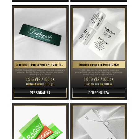
Etiqueta textil impresa Vogue Style Model TL-M85
Etiqueta de composición Modelo TC-M30
TL-M85 Etiqueta textil impresa en raso con estampado
TC-M30 Etiqueta de composición para ropa,
plateado, modelo Vogue Style, provista para vestir,
personalizada con textos de color negro impresas en
varias ropas y accesorios.
satén blanco con una textura fina.
1.915 VES / 100 pz.
1.839 VES / 100 pz.
Cantidad mínima: 100 pz.
Cantidad mínima: 100 pz.
PERSONALIZA
PERSONALIZA