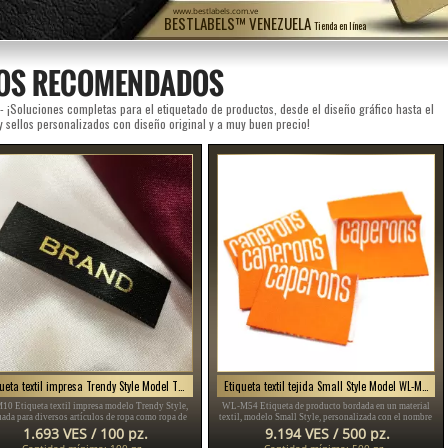
www.bestlabels.com.ve
BESTLABELS™ VENEZUELA
Tienda en línea
OS RECOMENDADOS
 ¡Soluciones completas para el etiquetado de productos, desde el diseño gráfico hasta el
y sellos personalizados con diseño original y a muy buen precio!
Etiqueta textil impresa Trendy Style Model TL-M10
Etiqueta textil tejida Small Style Model WL-M54
10 Etiqueta textil impresa modelo Trendy Style,
WL-M54 Etiqueta de producto bordada en un material
uada para diversos artículos de ropa como ropa de
textil, modelo Small Style, personalizada con el nombre
ujer, ropa de hombre, accesorios de ropa, etc.
de la marca o el emblema en distintos colores, adecuada
1.693 VES / 100 pz.
9.194 VES / 500 pz.
para cualquier articulo de vestir u otro producto textil.
Cantidad mínima: 100 pz.
Cantidad mínima: 500 pz.