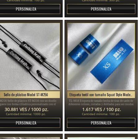
PERSONALIZA
PERSONALIZA
Sello de plástico Model ST-M256
Etiqueta textil con tamaño Squat Style Modelo TL-M18
M256 Sello de plástico ST-M256 con un diseño
TL-M18 Etiqueta de tamaño hecha de tiras de satén de
gante con forma cilíndrica personalizado con el
diferentes colores, cortadas y dobladas para ser cosidas
e de la marca, adecuado para productos como ropa
por un producto de ropa.
30.881 VES / 1000 pz.
1.617 VES / 100 pz.
 mujeres y hombres, calzado, joyas, relojes, etc.
Cantidad mínima: 1000 pz.
Cantidad mínima: 100 pz.
PERSONALIZA
PERSONALIZA