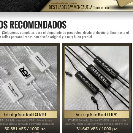
www.bestlabels.com.ve
BESTLABELS™ VENEZUELA
Tienda en línea
OS RECOMENDADOS
 ¡Soluciones completas para el etiquetado de productos, desde el diseño gráfico hasta el
y sellos personalizados con diseño original y a muy buen precio!
Sello de plástico Model ST-M194
Sello de plástico Model ST-M251
T-M194 Sello de plástico ST-M194 con forma
ST-M251 Sello de plástico ST-M251 con un diseño
tangular clásica, adecuado para varias prendas de
atractivo, forma cilíndrica y texto personalizado en dos
r, ropa de mujer, ropa de hombre, zapatos, bolsos,
lados, adecuado para varias prendas de vestir, como
30.881 VES / 1000 pz.
31.642 VES / 1000 pz.
joyas, diversos accesorios.
jeans, pantalones, trajes para damas y caballeros y
Cantidad mínima: 1000 pz.
Cantidad mínima: 1000 pz.