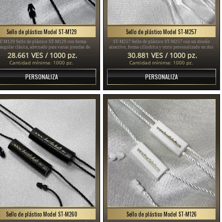
Sello de plástico Model ST-M129
Sello de plástico Model ST-M257
T-M129 Sello de plástico ST-M129 con forma
ST-M257 Sello de plástico ST-M257 con un diseño
tangular clásica, adecuado para varias prendas de
atractivo, forma cilíndrica y texto personalizado en dos
r, ropa de mujer, ropa de hombre, zapatos, bolsos,
lados, adecuado para varias prendas de vestir, como
28.661 VES / 1000 pz.
30.881 VES / 1000 pz.
joyas, diversos accesorios.
jeans, pantalones, trajes para damas y caballeros y
Cantidad mínima: 1000 pz.
Cantidad mínima: 1000 pz.
muchas otras prendas, zapatos y bolsos.
PERSONALIZA
PERSONALIZA
Sello de plástico Model ST-M260
Sello de plástico Model ST-M126