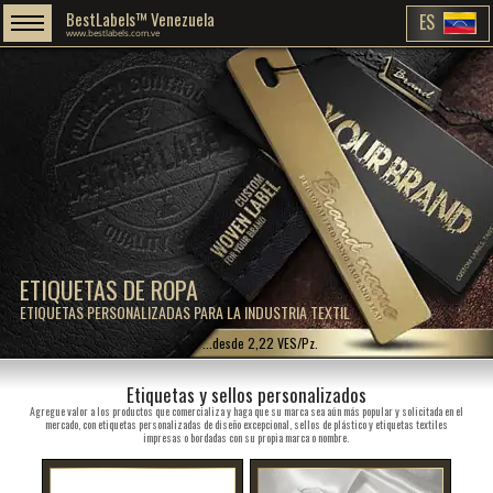
BestLabels™ Venezuela
ES
www.bestlabels.com.ve
ETIQUETAS DE ROPA
ETIQUETAS PERSONALIZADAS PARA LA INDUSTRIA TEXTIL
...desde 2,22 VES/Pz.
Etiquetas y sellos personalizados
Agregue valor a los productos que comercializa y haga que su marca sea aún más popular y solicitada en el
mercado, con etiquetas personalizadas de diseño excepcional, sellos de plástico y etiquetas textiles
impresas o bordadas con su propia marca o nombre.