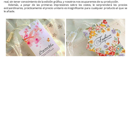
Etiquetas de cartón personalizadas
Agregue valor a sus productos con etiquetas personalizadas con un diseño excepcional!
Si es usted un fabricante, importador o revendedor bajo su propia marca de productos textiles,
calzado, bolsos, joyas, pero también otros tipos de productos y desea agregar una imagen adicional a
su marca o simplemente quiere destacarse en comparación con sus principales competidores para
que el número de clientes crezca significativamente, ¡ha encontrado el socio adecuado!
Ofrecemos soluciones completas de etiquetado para sus productos, desde la etapa de diseño
gráfico hasta el suministro de etiquetas de alta calidad, con un diseño excepcional y un precio
atractivo.
En esta página web encontrará una amplia gama de etiquetas de cartón que se pueden
personalizar en tiempo real (visualmente) exactamente como lo desea, a través del generador grafico
interactivo de etiquetas, que se encuentra en la página de cada producto. Básicamente, puede crear
su propio diseño de etiquetas en menos de 5 minutos y hacer el pedido para su fabricación.
Además, en la página de cada producto encontrará el precio y el tiempo necesario para la
producción y la entrega, según las cantidades seleccionadas por usted.
¡Simple, concreto y muy explícito!
Incluso desde el primer contacto con un potencial cliente, una etiqueta de calidad le transmite
tanto la calidad como la originalidad del producto y, a largo plazo, el reconocimiento en el mercado y la
recomendación de su marca a otros clientes.
Sellos de plástico personalizados
Aumente el impacto visual de su marca y productos con sellos personalizados.